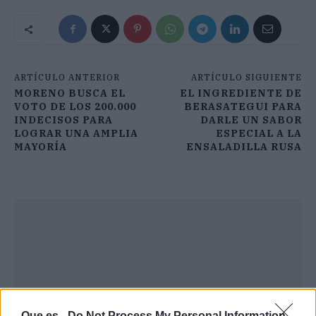
ARTÍCULO ANTERIOR
ARTÍCULO SIGUIENTE
MORENO BUSCA EL
EL INGREDIENTE DE
VOTO DE LOS 200.000
BERASATEGUI PARA
INDECISOS PARA
DARLE UN SABOR
LOGRAR UNA AMPLIA
ESPECIAL A LA
MAYORÍA
ENSALADILLA RUSA
Que.es -
Do Not Process My Personal Information