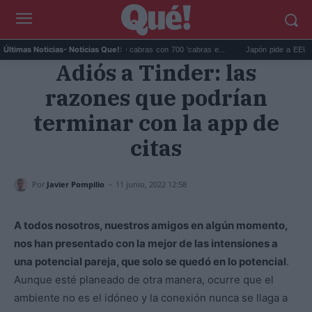
Galápagos eliminó 140.000 cabras con 700 'cabras e...
Japón pide a EEUU que 
Últimas Noticias
- Noticias Que!:
Adiós a Tinder: las
razones que podrían
terminar con la app de
citas
-
Por
Javier Pompilio
11 junio, 2022 12:58
A todos nosotros, nuestros amigos en algún momento,
nos han presentado con la mejor de las intensiones a
una potencial pareja, que solo se quedó en lo potencial
.
Aunque esté planeado de otra manera, ocurre que el
ambiente no es el idóneo y la conexión nunca se llaga a