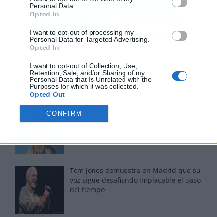
Personal Data.
Opted In
I want to opt-out of processing my
Personal Data for Targeted Advertising.
Opted In
I want to opt-out of Collection, Use,
Retention, Sale, and/or Sharing of my
Personal Data that Is Unrelated with the
Los más vistos
Purposes for which it was collected.
Opted Out
Los 7 mejores discos de Bad Bunny,
CONFIRM
ordenados de mejor a peor
Tom Jones demuestra en Madrid que su
voz sigue desafiando implacable el paso
del tiempo