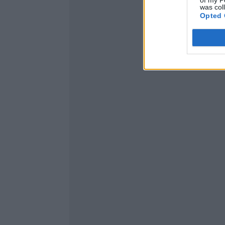
of my P
was col
Opted 