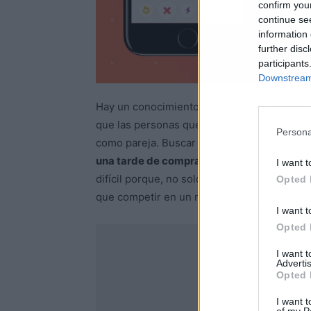
confirm you
continue se
information 
further disc
participants
Downstream 
Hay un conocimiento popular que asegura qu
que las personas que comparten ciertas sim
Persona
como pareja. Buscar un compañero o compañ
una tarde de compras en un momento ines
I want t
difícil porque, no solo se tiene que generar
Opted 
que competir en un mercado de cuerpos tot
I want t
Opted 
I want 
Advertis
Opted 
I want t