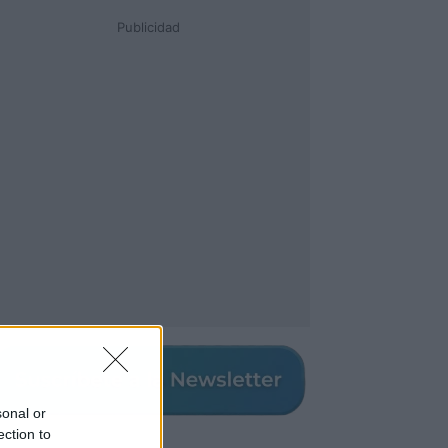
Publicidad
sonal or
ection to