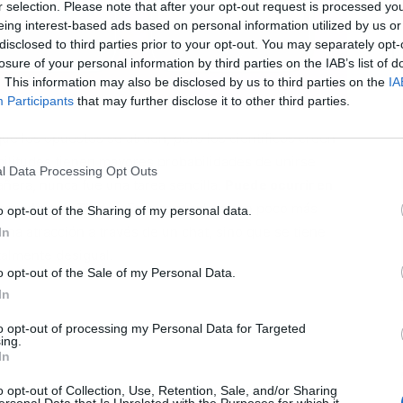
r selection. Please note that after your opt-out request is processed y
eing interest-based ads based on personal information utilized by us or
disclosed to third parties prior to your opt-out. You may separately opt-
L
losure of your personal information by third parties on the IAB’s list of
. This information may also be disclosed by us to third parties on the
IA
Participants
that may further disclose it to other third parties.
e los opuestos se atraen, pero los científicos creen
ilitudes tienen mayores probabilidades de unirse
l Data Processing Opt Outs
era, nunca fue una tarea sencilla.
Puede ocurrir en
perado o en Tinder
. Este segundo es un poco más
o opt-out of the Sharing of my personal data.
 una atracción a través de un chat, sino que se tiene
In
almente desigual.
o opt-out of the Sale of my Personal Data.
In
to opt-out of processing my Personal Data for Targeted
ing.
In
o opt-out of Collection, Use, Retention, Sale, and/or Sharing