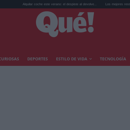
Alquilar coche este verano: el despiste al devolve...
Los mejores restaurantes de Tene
CURIOSAS
DEPORTES
ESTILO DE VIDA
TECNOLOGÍA