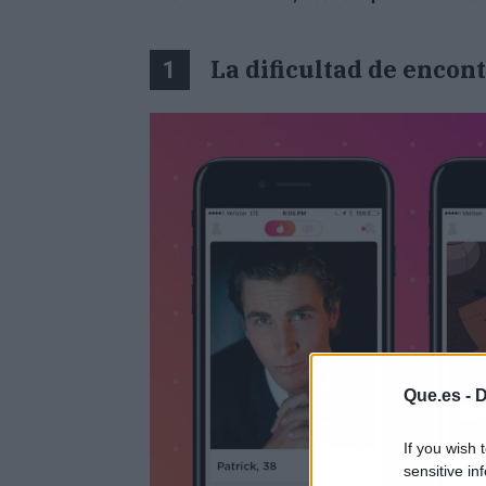
La dificultad de encon
1
Que.es -
D
If you wish 
sensitive in