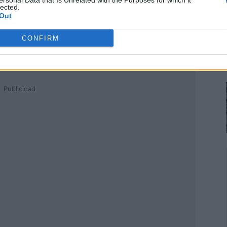
ersonal Data that Is Unrelated with the Purposes for which it
lected.
Out
CONFIRM
Publicidad