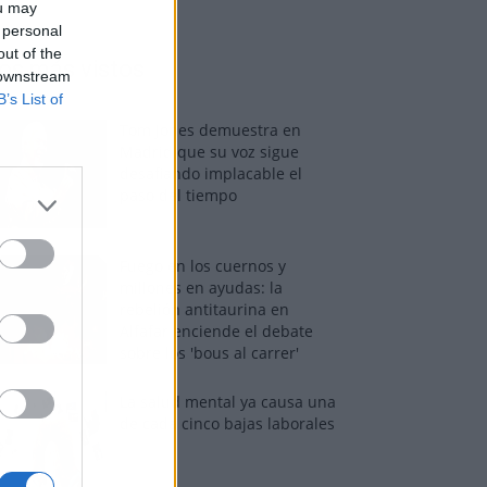
ou may
 personal
out of the
os más vistos
 downstream
B’s List of
Tom Jones demuestra en
Madrid que su voz sigue
desafiando implacable el
paso del tiempo
Fuego en los cuernos y
millones en ayudas: la
rebelión antitaurina en
Alfafar enciende el debate
sobre los 'bous al carrer'
La salud mental ya causa una
de cada cinco bajas laborales