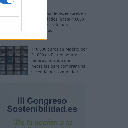
Normativa de ascensores en
comunidades: hasta 40.000
euros de coste para
adaptarlos
110.000 euros en Madrid por
31.000 en Extremadura: el
dinero ahorrado que
necesitas para comprar una
vivienda por comunidad