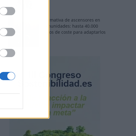
Normativa de ascensores en
comunidades: hasta 40.000
euros de coste para adaptarlos