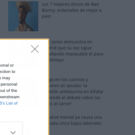
Los 7 mejores discos de Bad
Bunny, ordenados de mejor a
peor
Tom Jones demuestra en
Madrid que su voz sigue
desafiando implacable el paso
del tiempo
sonal or
ection to
ou may
Fuego en los cuernos y
 personal
millones en ayudas: la
out of the
rebelión antitaurina en Alfafar
 downstream
enciende el debate sobre los
B’s List of
'bous al carrer'
La salud mental ya causa una
de cada cinco bajas laborales