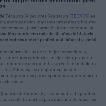
 un mejor futuro profesional para
os
 de Técnicos Superiores Sanitarios (
TECNOS
) es
mio, abordando los intereses presentes y futuros
 sector salud, para lograr, de forma conjunta, la
ización cuenta con más de 30 años de historia
miembros a nivel profesional, laboral y social
.
orman sobre ofertas de trabajo u oposiciones,
os superiores sanitarios en ejercicio, preparan
onocimiento de sus miembros, reciben un boletín
és, etc. Además, los integrantes pueden
e son importantes para exponer sus opiniones en
 este sector.
gina web del sindicato, se encuentra disponible
r una cuota trimestral para disfrutar de todos los