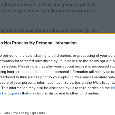
r los gremios en este sector, puesto que esta
cientes y oportunas a cualquier inconveniente
uy reconocidos por su labor, sin embargo, su
 patologías y sus tratamientos.
TECNOS es el
s
que nació con el propósito de reivindicar la
o Not Process My Personal Information
 múltiples ventajas para fortalecer el sistema
to opt-out of the sale, sharing to third parties, or processing of your per
formation for targeted advertising by us, please use the below opt-out s
r selection. Please note that after your opt-out request is processed y
eing interest-based ads based on personal information utilized by us or
disclosed to third parties prior to your opt-out. You may separately opt-
losure of your personal information by third parties on the IAB’s list of
. This information may also be disclosed by us to third parties on the
IA
Participants
that may further disclose it to other third parties.
l Data Processing Opt Outs