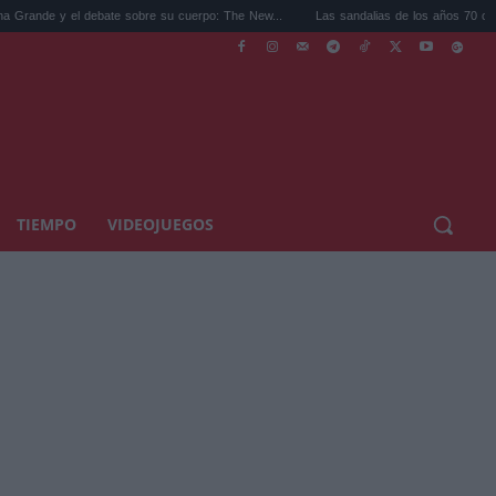
el debate sobre su cuerpo: The New...
Las sandalias de los años 70 como tendencia:
TIEMPO
VIDEOJUEGOS