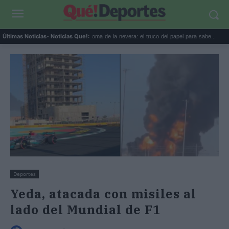
 el agua del aire ...
La goma de la nevera: el truco del papel para sabe...
Las 5
Últimas Noticias
- Noticias Que!:
Deportes
Yeda, atacada con misiles al
lado del Mundial de F1