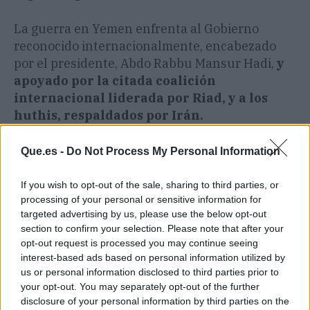
La guerra en Yemen enfrenta al Gobierno
reconocido internacionalmente, encabezado
por el presidente, Abdo Rabbu Mansur Hadi,
y
apoyado por la citada coalición
internacional liderada por Riad, y a los
huthis, respaldados por Irán.
El conflicto ha sufrido un recrudecimiento en
Que.es -
Do Not Process My Personal Information
varios frentes durante los últimos meses pese a
los esfuerzos internacionales de mediación, en
If you wish to opt-out of the sale, sharing to third parties, or
processing of your personal or sensitive information for
una guerra que ha provocado la que es la
targeted advertising by us, please use the below opt-out
mayor crisis humanitaria mundial.
section to confirm your selection. Please note that after your
opt-out request is processed you may continue seeing
interest-based ads based on personal information utilized by
Artículo anterior
Artículo siguiente
us or personal information disclosed to third parties prior to
Olivia Smart y Adrián
Luis Enrique: "Estoy en
your opt-out. You may separately opt-out of the further
Díaz acceden a la final
la gloria, si las cosas
disclosure of your personal information by third parties on the
de danza rítmica con
salen mal en el Mundial