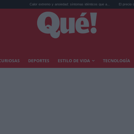
Calor extremo y ansiedad: síntomas idénticos que a...
El precio de la viviend
CURIOSAS
DEPORTES
ESTILO DE VIDA
TECNOLOGÍA