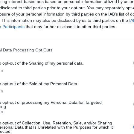
eing interest-based ads based on personal information utilized by us or
 España en la región del Mar Báltico y ha
disclosed to third parties prior to your opt-out. You may separately opt-
de Pedro Sánchez.
"Son un apoyo muy fuerte
losure of your personal information by third parties on the IAB’s list of
. This information may also be disclosed by us to third parties on the
IA
Participants
that may further disclose it to other third parties.
l Data Processing Opt Outs
o opt-out of the Sharing of my personal data.
In
o opt-out of the Sale of my Personal Data.
In
to opt-out of processing my Personal Data for Targeted
ing.
In
ublicidad
o opt-out of Collection, Use, Retention, Sale, and/or Sharing
ersonal Data that Is Unrelated with the Purposes for which it
lected.