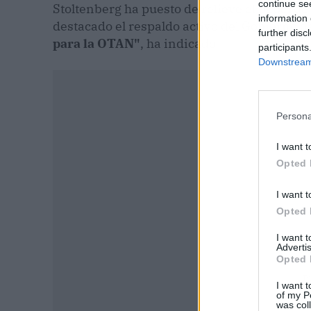
continue se
Stoltenberg ha puesto de relieve el papel de
information 
destacado el respaldo activo del Gobierno 
further disc
para la OTAN"
, ha indicado.
participants
Downstream 
Persona
I want t
Opted 
I want t
Opted 
I want 
Advertis
Opted 
P
I want t
of my P
was col