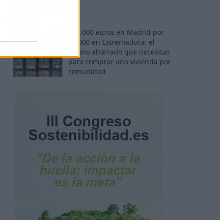
110.000 euros en Madrid por
31.000 en Extremadura: el
dinero ahorrado que necesitas
para comprar una vivienda por
comunidad