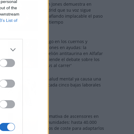
 personal
Tom Jones demuestra en
out of the
Madrid que su voz sigue
 downstream
desafiando implacable el paso
B’s List of
del tiempo
Fuego en los cuernos y
millones en ayudas: la
rebelión antitaurina en Alfafar
enciende el debate sobre los
'bous al carrer'
La salud mental ya causa una
de cada cinco bajas laborales
Normativa de ascensores en
comunidades: hasta 40.000
euros de coste para adaptarlos