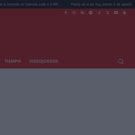
a en Valencia sube a 3.485 ...
Precio de la luz hoy, jueves 6 de agosto: la hora ...
TIEMPO
VIDEOJUEGOS