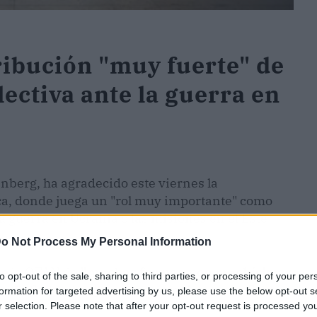
ribución "muy fuerte" de
lectiva ante la guerra en
enberg, ha agradecido este viernes la
ica, donde juega un "rol muy importante" como
la guerra en Ucrania o las misiones en el Este
o Not Process My Personal Information
e la OTAN de
"muchas formas, con muchísimas
to opt-out of the sale, sharing to third parties, or processing of your per
urado Stoltenberg en una entrevista en La Sexta.
formation for targeted advertising by us, please use the below opt-out s
r selection. Please note that after your opt-out request is processed y