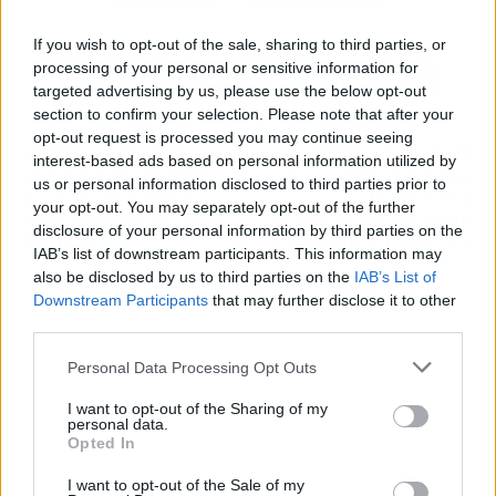
If you wish to opt-out of the sale, sharing to third parties, or
processing of your personal or sensitive information for
targeted advertising by us, please use the below opt-out
section to confirm your selection. Please note that after your
opt-out request is processed you may continue seeing
ARTÍCULO ANTERIOR
ARTÍCULO SIGUIENTE
interest-based ads based on personal information utilized by
80 KILOS: EL FICHAJE
UZALACAÍN, LA BODA
us or personal information disclosed to third parties prior to
OCULTO QUE ESTÁ
QUE SIEMPRE
your opt-out. You may separately opt-out of the further
PREPARANDO EL REAL
SOÑASTE DE LA MANO
disclosure of your personal information by third parties on the
MADRID
DEL GRUPO URRECHU
IAB’s list of downstream participants. This information may
also be disclosed by us to third parties on the
IAB’s List of
Downstream Participants
that may further disclose it to other
third parties.
Personal Data Processing Opt Outs
I want to opt-out of the Sharing of my
personal data.
Opted In
I want to opt-out of the Sale of my