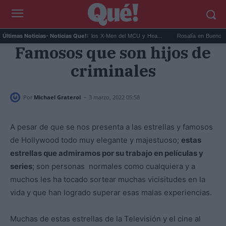
it Connor será Cíclope en los X-Men del MCU y Hea...
Rosalía en Buenos Aires: detie
Últimas Noticias
- Noticias Que!:
Famosos que son hijos de
criminales
-
Por
Michael Graterol
3 marzo, 2022 05:58
A pesar de que se nos presenta a las estrellas y famosos
de Hollywood todo muy elegante y majestuoso;
estas
estrellas que admiramos por su trabajo en películas y
series
; son personas normales como cualquiera y a
muchos les ha tocado sortear muchas vicisitudes en la
vida y que han logrado superar esas malas experiencias.
Muchas de estas estrellas de la Televisión y el cine al