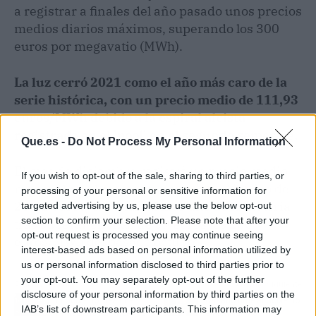
a registrar a finales del año pasado unos precios
medios diarios máximos, superando los 300
euros por megavatio (MWh).
La luz cerró 2021 como el año más caro de la
serie histórica, con un precio medio de 111,93
euros/MWh debido a la espiral alcista
registrada en el 'pool' en el segundo semestre.
Que.es -
Do Not Process My Personal Information
El mes de diciembre registró un precio medio
If you wish to opt-out of the sale, sharing to third parties, or
mensual en el mercado mayorista eléctrico de
processing of your personal or sensitive information for
239,1 euros, el mensual más alto de la historia
targeted advertising by us, please use the below opt-out
section to confirm your selection. Please note that after your
tras superar en más de 39 euros los 200
opt-out request is processed you may continue seeing
euros/MWh del pasado octubre.
interest-based ads based on personal information utilized by
us or personal information disclosed to third parties prior to
your opt-out. You may separately opt-out of the further
Artículo anterior
Artículo siguiente
disclosure of your personal information by third parties on the
El Gobierno crea una
Casado urge al Gobierno
IAB’s list of downstream participants. This information may
Consejería de Finanzas
a cambiar los