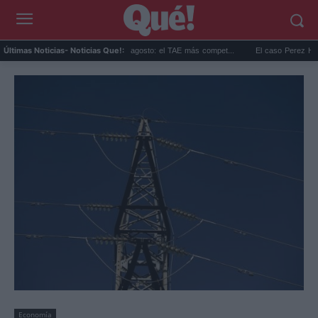
Las mejores hipotecas de agosto: el TAE más compet...
El caso Perez Hilton: su f
Últimas Noticias
- Noticias Que!:
Economía