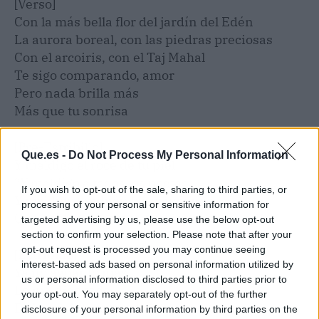
[Verso]
Con la más bella flor del jardín del Edén
La aurora boreal, con las piedras preciosas
Con el arcoiris, con el Taj Mahal
Te sigo comparando, amor
Pero nada brilla más
Más que tu sonrisa
[Pre-Estribillo]
Que.es -
Do Not Process My Personal Information
Y maldigo el roce de tu piel
*Y maldigo a todos los poetas
If you wish to opt-out of the sale, sharing to third parties, or
Y maldigo también las canciones
processing of your personal or sensitive information for
Que hablan del amor que dejamos a medias
targeted advertising by us, please use the below opt-out
section to confirm your selection. Please note that after your
opt-out request is processed you may continue seeing
[Estribillo]
interest-based ads based on personal information utilized by
Ya no aguanto más
us or personal information disclosed to third parties prior to
Lo maldigo todo
your opt-out. You may separately opt-out of the further
Es imposible tocar el cielo
disclosure of your personal information by third parties on the