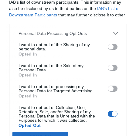
Tengo mis alas calcinadas
IAB’s list of downstream participants. This information may
also be disclosed by us to third parties on the
IAB’s List of
Reducidas a cenizas por tu fuego
Downstream Participants
that may further disclose it to other
Vengo a decirte ya sin rodeos
third parties.
Solo soy un hombre
Tan enamorado que no sabe
Personal Data Processing Opt Outs
Cómo decirte, mujer
I want to opt-out of the Sharing of my
Sólo soy un hombre
personal data.
Opted In
Que busca ser el único
Habitante de tu piel
I want to opt-out of the Sale of my
Personal Data.
[Puente]
Opted In
Te compararé y no encontraré
Porque en este mundo
I want to opt-out of processing my
Personal Data for Targeted Advertising.
No hay nada que iguale
Opted In
El roce de tu piel
I want to opt-out of Collection, Use,
Te compararé pero dará igual
Retention, Sale, and/or Sharing of my
Porque no habrá nada
Personal Data that Is Unrelated with the
Purposes for which it was collected.
Que para olvidarte
Opted Out
Consiga encontrar