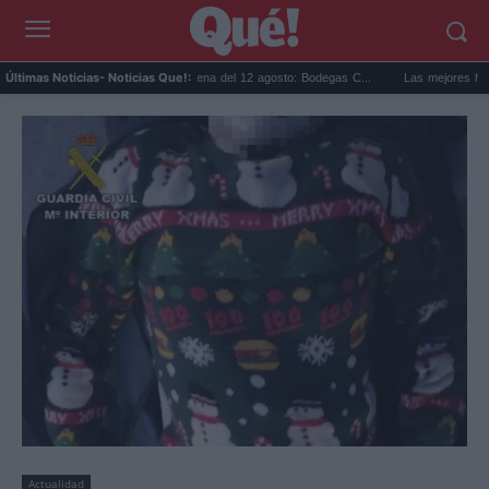
..
Eclipse solar en Cariñena del 12 agosto: Bodegas C...
Las mejores hipotecas
Últimas Noticias
- Noticias Que!:
Actualidad