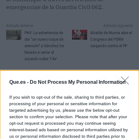
emergencias de la Guardia Civil 062.
Artículo anterior
Artículo siguiente
PNV: La advertencia de
Alcalde de Murcia abre el
dar "un nuevo toque de
Congreso del PSRM
atención" a Sánchez ha
cargando contra el PP
llevado a cerrar el
acuerdo sobre TAV
Que.es -
Do Not Process My Personal Information
If you wish to opt-out of the sale, sharing to third parties, or
processing of your personal or sensitive information for
targeted advertising by us, please use the below opt-out
section to confirm your selection. Please note that after your
opt-out request is processed you may continue seeing
interest-based ads based on personal information utilized by
us or personal information disclosed to third parties prior to