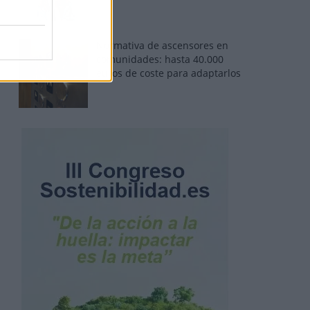
Normativa de ascensores en
comunidades: hasta 40.000
euros de coste para adaptarlos