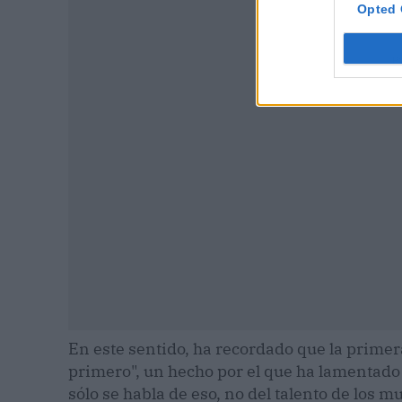
Opted 
P
En este sentido, ha recordado que la primer
primero", un hecho por el que ha lamentado
sólo se habla de eso, no del talento de los 