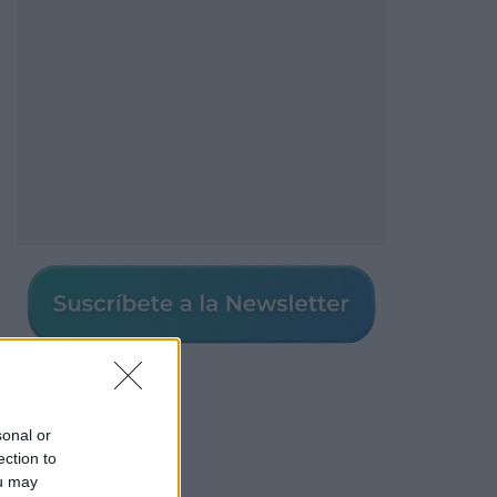
sonal or
Los más vistos
ection to
ou may