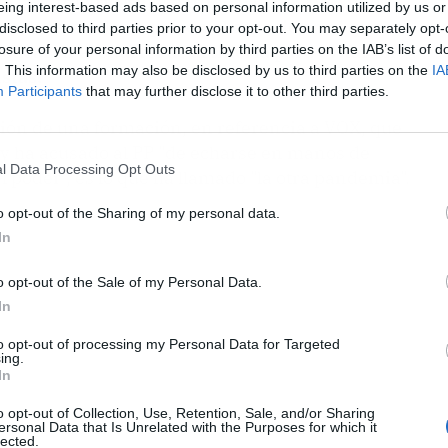
e las directrices del partido para los próximos
eing interest-based ads based on personal information utilized by us or
cia, ha recordado que,
en el espacio en el que se
disclosed to third parties prior to your opt-out. You may separately opt-
rodearon el cuartel de artillería para evitar en
losure of your personal information by third parties on the IAB’s list of
. This information may also be disclosed by us to third parties on the
IA
istas.
Participants
that may further disclose it to other third parties.
rsión de una formación, en referencia a VOX, que
 y ha acusado al PP "de echarse en manos de
l Data Processing Opt Outs
 poder", es lo que ha llamado "la otra pandemia".
o opt-out of the Sharing of my personal data.
In
o opt-out of the Sale of my Personal Data.
In
to opt-out of processing my Personal Data for Targeted
ing.
In
o opt-out of Collection, Use, Retention, Sale, and/or Sharing
ersonal Data that Is Unrelated with the Purposes for which it
lected.