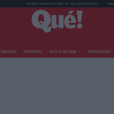
MODELO debuta en la Plaza del Trigo de Sonorama Ri...
Eclipse solar en C
CURIOSAS
DEPORTES
ESTILO DE VIDA
TECNOLOGÍA