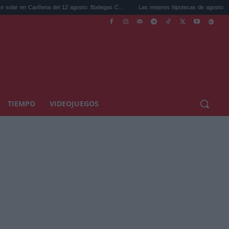
ariñena del 12 agosto: Bodegas C...
Las mejores hipotecas de agosto: el TAE más co
TIEMPO
VIDEOJUEGOS