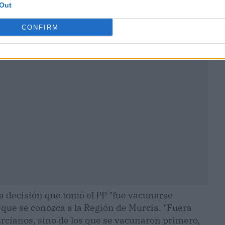
Out
CONFIRM
ublicidad
a decisión que tomó el PP "fue vacunarse
 que se conozca a la Región de Murcia. "Fuera
murcianos, sino de los que se vacunaron primero,