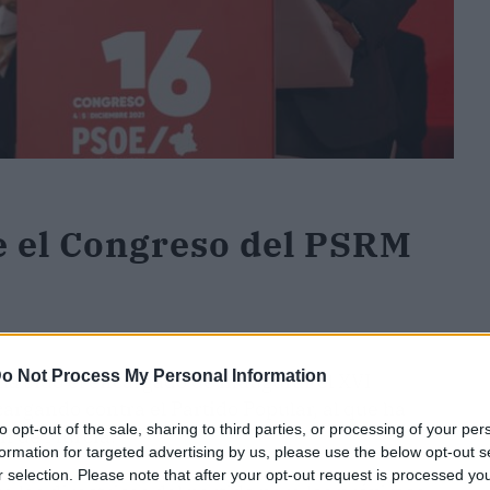
e el Congreso del PSRM
o Not Process My Personal Information
 ha sido el encargado de inaugurar el XVI
argando contra el Partido Popular, al que ha
to opt-out of the sale, sharing to third parties, or processing of your per
ón de Murcia.
formation for targeted advertising by us, please use the below opt-out s
r selection. Please note that after your opt-out request is processed y