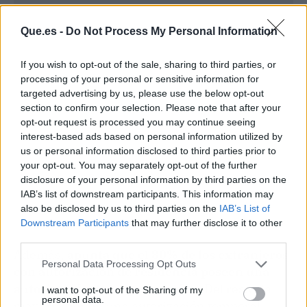
Que.es -
Do Not Process My Personal Information
Publicidad
If you wish to opt-out of the sale, sharing to third parties, or
processing of your personal or sensitive information for
targeted advertising by us, please use the below opt-out
section to confirm your selection. Please note that after your
opt-out request is processed you may continue seeing
interest-based ads based on personal information utilized by
us or personal information disclosed to third parties prior to
your opt-out. You may separately opt-out of the further
disclosure of your personal information by third parties on the
IAB’s list of downstream participants. This information may
also be disclosed by us to third parties on the
IAB’s List of
Downstream Participants
that may further disclose it to other
third parties.
Además,
apunta que el 80% de los extranjeros
Personal Data Processing Opt Outs
con autorización de residencia poseen una
autorización de larga duración.
Del resto, la
I want to opt-out of the Sharing of my
personal data.
mayoría tienen una autorización temporal