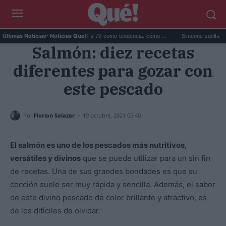
Las sandalias de los años 70 como tendencia: cómo ...
Simeone suelta la decisió
Últimas Noticias
- Noticias Que!:
Salmón: diez recetas
diferentes para gozar con
este pescado
-
Por
Florian Salazar
19 octubre, 2021 05:40
El salmón es uno de los pescados más nutritivos,
versátiles y divinos
que se puede utilizar para un sin fin
de recetas. Una de sus grandes bondades es que su
cocción suele ser muy rápida y sencilla. Además, el sabor
de este divino pescado de color brillante y atractivo, es
de los difíciles de olvidar.