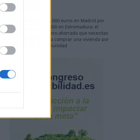
110.000 euros en Madrid por
31.000 en Extremadura: el
dinero ahorrado que necesitas
para comprar una vivienda por
comunidad