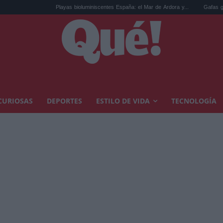
Playas bioluminiscentes España: el Mar de Ardora y...
Gafas gratis para ver e
CURIOSAS
DEPORTES
ESTILO DE VIDA
TECNOLOGÍA