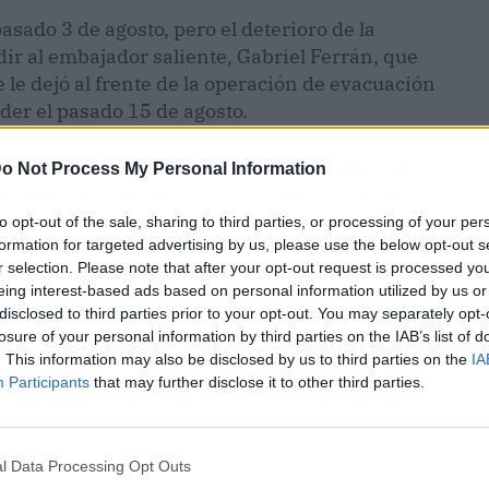
ado 3 de agosto, pero el deterioro de la
dir al embajador saliente, Gabriel Ferrán, que
e le dejó al frente de la operación de evacuación
oder el pasado 15 de agosto.
tal en relación con la crisis en Afganistán.
o Not Process My Personal Information
ón entre los talibán y Estados Unidos, entonces
minó con el acuerdo de febrero de 2020 por el
to opt-out of the sale, sharing to third parties, or processing of your per
formation for targeted advertising by us, please use the below opt-out s
s tropas a cambio de que los insurgentes
r selection. Please note that after your opt-out request is processed y
mo refugio terrorista o para perpetrar
eing interest-based ads based on personal information utilized by us or
os.
disclosed to third parties prior to your opt-out. You may separately opt-
losure of your personal information by third parties on the IAB’s list of
. This information may also be disclosed by us to third parties on the
IA
Participants
that may further disclose it to other third parties.
l Data Processing Opt Outs