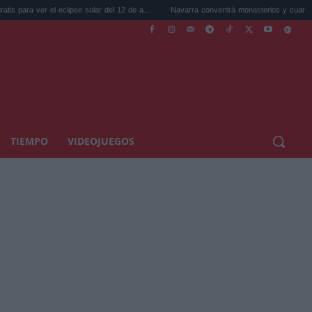
l eclipse solar del 12 de a...
Navarra convertirá monasterios y cuarteles en vivi...
TIEMPO
VIDEOJUEGOS