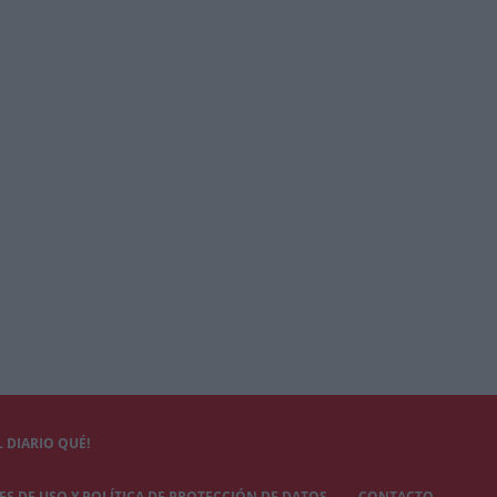
 DIARIO QUÉ!
S DE USO Y POLÍTICA DE PROTECCIÓN DE DATOS
CONTACTO