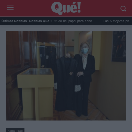
La goma de la nevera: el truco del papel para sabe...
Las 5 mejores playas de Fo
Últimas Noticias
- Noticias Que!:
Actualidad