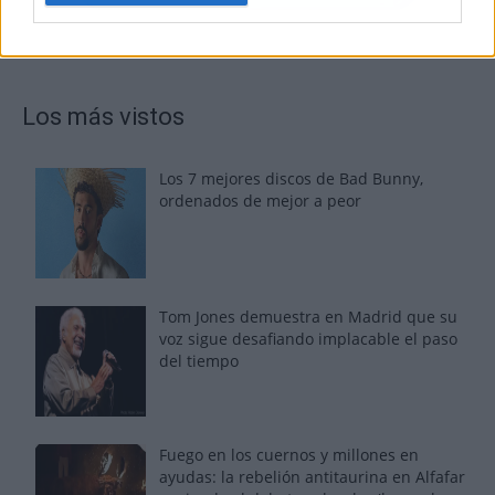
Los más vistos
Los 7 mejores discos de Bad Bunny,
ordenados de mejor a peor
Tom Jones demuestra en Madrid que su
voz sigue desafiando implacable el paso
del tiempo
Fuego en los cuernos y millones en
ayudas: la rebelión antitaurina en Alfafar