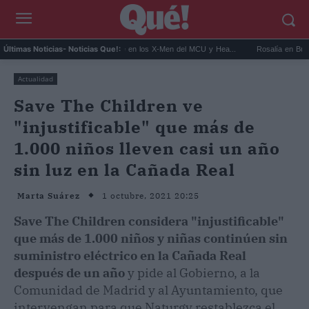
.
Kit Connor será Cíclope en los X-Men del MCU y Hea...
Rosalía en Buenos Aire
Últimas Noticias
- Noticias Que!:
Actualidad
Save The Children ve
"injustificable" que más de
1.000 niños lleven casi un año
sin luz en la Cañada Real
1 octubre, 2021 20:25
Marta Suárez
Save The Children considera "injustificable"
que más de 1.000 niños y niñas continúen sin
suministro eléctrico en la Cañada Real
después de un año
y pide al Gobierno, a la
Comunidad de Madrid y al Ayuntamiento, que
intervengan para que Naturgy restablezca el