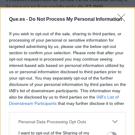
la que ya se han unido más de 42.000
personas.
Que.es -
Do Not Process My Personal Information
Artículo anterior
Artículo siguiente
If you wish to opt-out of the sale, sharing to third parties, or
El director de la Policía
Alemania avisó a
processing of your personal or sensitive information for
destaca en Mérida el
España en 2020 que
targeted advertising by us, please use the below opt-out
carácter "implacable" con
aunque encontrara a
section to confirm your selection. Please note that after your
los que manchan su
Puigdemont era "muy
opt-out request is processed you may continue seeing
"buen nombre"
poco probable" que le
interest-based ads based on personal information utilized by
mantuviera en custodia
us or personal information disclosed to third parties prior to
your opt-out. You may separately opt-out of the further
disclosure of your personal information by third parties on the
IAB’s list of downstream participants. This information may
also be disclosed by us to third parties on the
IAB’s List of
Downstream Participants
that may further disclose it to other
third parties.
Personal Data Processing Opt Outs
I want to opt-out of the Sharing of my