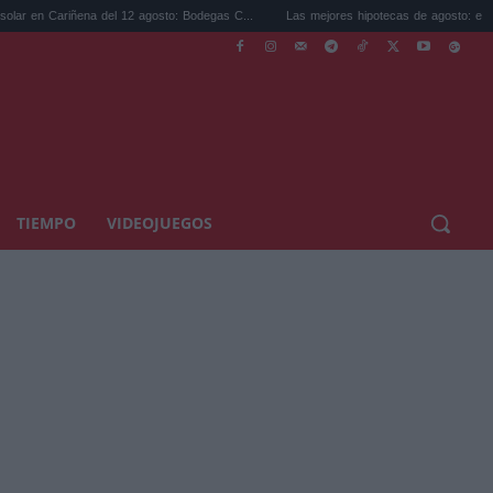
iñena del 12 agosto: Bodegas C...
Las mejores hipotecas de agosto: el TAE más comp
TIEMPO
VIDEOJUEGOS