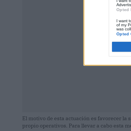
I want 
Advertis
Opted 
I want t
P
of my P
was col
Opted 
El motivo de esta actuación es favorecer la 
propio operativos. Para llevar a cabo esta 