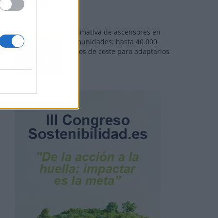
Normativa de ascensores en
comunidades: hasta 40.000
euros de coste para adaptarlos