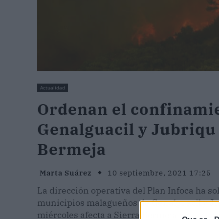
Actualidad
Ordenan el confinamie
Genalguacil y Jubriqu 
Bermeja
Marta Suárez
10 septiembre, 2021 17:25
La dirección operativa del Plan Infoca ha so
municipios malagueños de Genalguacil y Ju
miércoles afecta a Sierra Bermeja.