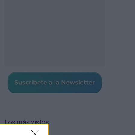
Los más vistos