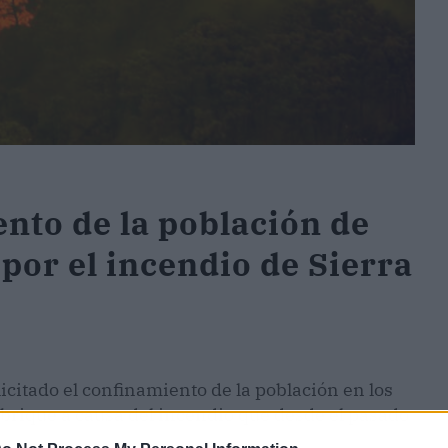
nto de la población de
por el incendio de Sierra
licitado el confinamiento de la población en los
brique a causa del incendio que desde el pasado