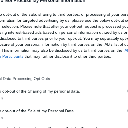
o Not Process My Personal Information
 responsables de los respectivos municipios y ha
to opt-out of the sale, sharing to third parties, or processing of your per
r a la población de Genalguacil y Jubrique que
formation for targeted advertising by us, please use the below opt-out s
r selection. Please note that after your opt-out request is processed y
eing interest-based ads based on personal information utilized by us or
disclosed to third parties prior to your opt-out. You may separately opt-
an cerradas puertas y ventanas para impedir
losure of your personal information by third parties on the IAB’s list of
s y evitar movimientos de circulación
, según
. This information may also be disclosed by us to third parties on the
IA
s 112 Andalucía.
Participants
that may further disclose it to other third parties.
l Data Processing Opt Outs
o opt-out of the Sharing of my personal data.
In
o opt-out of the Sale of my Personal Data.
In