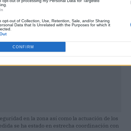
to opt-out of processing my Personal Data for Targeted
ing.
In
o opt-out of Collection, Use, Retention, Sale, and/or Sharing
ublicidad
ersonal Data that Is Unrelated with the Purposes for which it
lected.
Out
CONFIRM
seguridad en la zona así como la actuación de los
medida se ha estado en estrecha coordinación con