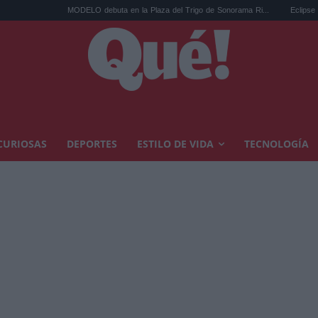
MODELO debuta en la Plaza del Trigo de Sonorama Ri...
Eclipse solar en Car
CURIOSAS
DEPORTES
ESTILO DE VIDA
TECNOLOGÍA