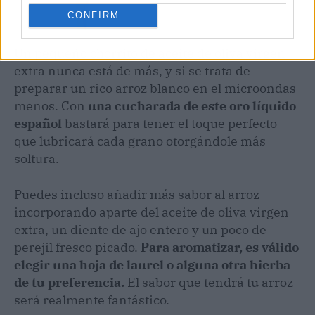
CONFIRM
Un pequeño chorrito de aceite de oliva virgen
extra nunca está de más, y si se trata de
preparar un rico arroz blanco en el microondas
menos. Con
una cucharada de este oro líquido
español
bastará para tener el toque perfecto
que lubricará cada grano otorgándole más
soltura.
Puedes incluso añadir más sabor al arroz
incorporando aparte del aceite de oliva virgen
extra, un diente de ajo entero y un poco de
perejil fresco picado.
Para aromatizar, es válido
elegir una hoja de laurel o alguna otra hierba
de tu preferencia.
El sabor que tendrá tu arroz
será realmente fantástico.