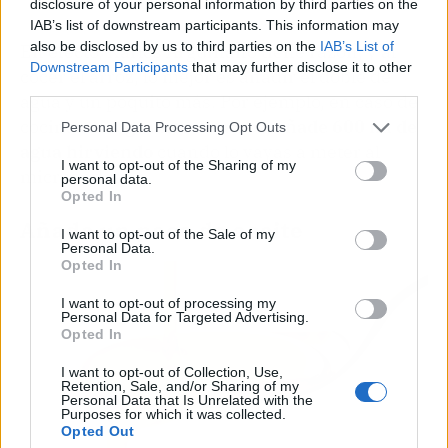
disclosure of your personal information by third parties on the
IAB’s list of downstream participants. This information may
also be disclosed by us to third parties on the
IAB’s List of
En efecto, Karlos Arguiñano tiene razón, y al
Downstream Participants
that may further disclose it to other
cocer el arroz, lo mejor es añadir el doble de
third parties.
agua y un poquito más. Por ejemplo, en caso de
cocinar
250 gramos de arroz, añade 600 ml de
Personal Data Processing Opt Outs
agua hirviendo
cuando lo vayas a meter al
I want to opt-out of the Sharing of my
microondas.
personal data.
Opted In
Añade un poco de aceite
I want to opt-out of the Sale of my
Personal Data.
Opted In
I want to opt-out of processing my
Personal Data for Targeted Advertising.
Opted In
I want to opt-out of Collection, Use,
Retention, Sale, and/or Sharing of my
Personal Data that Is Unrelated with the
Purposes for which it was collected.
Opted Out