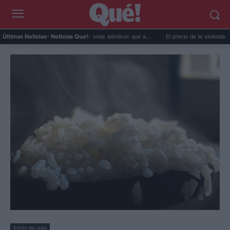
xtremo y ansiedad: síntomas idénticos que a...
El precio de la vivienda en Valencia s
Últimas Noticias
- Noticias Que!:
Estilo de vida