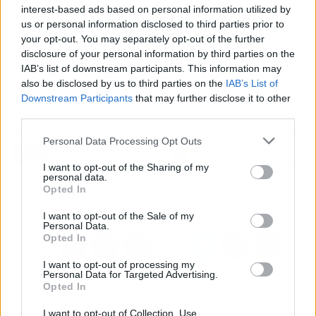
ausencia.
interest-based ads based on personal information utilized by
us or personal information disclosed to third parties prior to
El quebrantahuesos se encuentra en el nivel
your opt-out. You may separately opt-out of the further
más alto de protección en la Unión Europea,
disclosure of your personal information by third parties on the
IAB’s list of downstream participants. This information may
incluida España, donde está declarado como
also be disclosed by us to third parties on the
IAB’s List of
'Especie en peligro de extinción'.
Downstream Participants
that may further disclose it to other
third parties.
Artículo anterior
Artículo siguiente
Personal Data Processing Opt Outs
IU en "pasar ya de las
Feijóo: Cerrar locales
palabras a los hechos"
sería "mucho peor" que
I want to opt-out of the Sharing of my
personal data.
para abaratar los precios
pedir certificado covid
Opted In
de la luz
I want to opt-out of the Sale of my
Personal Data.
Opted In
I want to opt-out of processing my
Personal Data for Targeted Advertising.
Opted In
I want to opt-out of Collection, Use,