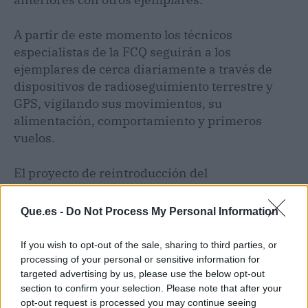
A partir de este momento los técnicos
especialistas de la FCQ seguirán a los
ejemplares de cerca diariamente a través de
dispositivos de radioseguimiento terrestre y
GPS, vigilando sus movimientos, su
alimentación, comportamiento y primeros
vuelos.
El proyecto de reintroducción del
quebrantahuesos en el Parque Nacional de los
Picos de Europa, que se inició en 2010 con la
Que.es -
Do Not Process My Personal Information
suelta de los dos primeros ejemplares, pretende
recuperar la población de esta especie extinta
If you wish to opt-out of the sale, sharing to third parties, or
en los Picos de Europa en la década de los años
processing of your personal or sensitive information for
cincuenta.
El año pasado se produjo la primera
targeted advertising by us, please use the below opt-out
section to confirm your selection. Please note that after your
reproducción exitosa tras 75 años de
opt-out request is processed you may continue seeing