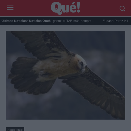
Las mejores hipotecas de agosto: el TAE más compet...
El caso Perez Hilton: su fam
Últimas Noticias
- Noticias Que!:
Actualidad