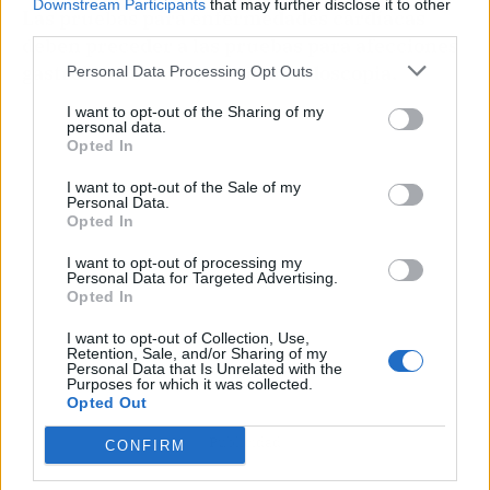
Downstream Participants
that may further disclose it to other
Las pruebas para enfermedades cardíacas
third parties.
deben preceder a las pruebas para afecciones
gastrointestinales, como la endoscopia.
Personal Data Processing Opt Outs
I want to opt-out of the Sharing of my
personal data.
Opted In
I want to opt-out of the Sale of my
Personal Data.
Opted In
I want to opt-out of processing my
Personal Data for Targeted Advertising.
Opted In
I want to opt-out of Collection, Use,
Retention, Sale, and/or Sharing of my
Personal Data that Is Unrelated with the
Purposes for which it was collected.
Opted Out
Publicidad
CONFIRM