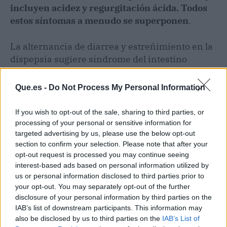
incluyen acidez y regurgitación ácida. Todos
estos síntomas a menudo se superponen
.
La alternancia de diarrea y estreñimiento en la
dispepsia sugiere síndrome del intestino
irritable o uso excesivo de laxantes o fármacos
antidiarreicos de venta libre.
Que.es -
Do Not Process My Personal Information
PRUEBAS
If you wish to opt-out of the sale, sharing to third parties, or
processing of your personal or sensitive information for
Los pacientes con síntomas sugestivos de
targeted advertising by us, please use the below opt-out
section to confirm your selection. Please note that after your
isquemia coronaria aguda, especialmente
opt-out request is processed you may continue seeing
aquellos con factores de riesgo
, deben ser
interest-based ads based on personal information utilized by
enviados a la sala de emergencias para una
us or personal information disclosed to third parties prior to
evaluación urgente, que incluya un
your opt-out. You may separately opt-out of the further
electrocardiograma y marcadores cardíacos
disclosure of your personal information by third parties on the
séricos.
IAB’s list of downstream participants. This information may
also be disclosed by us to third parties on the
IAB’s List of