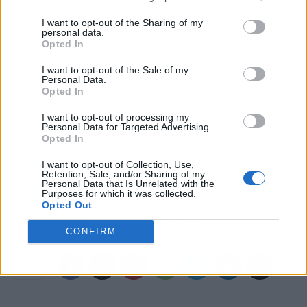
I want to opt-out of the Sharing of my
personal data.
Opted In
Así, afirmó que ya ha remitido una carta a la
I want to opt-out of the Sale of my
Comisión Europea invitándola a estudiar esa
Personal Data.
Opted In
corrección del diseño del mercado europeo,
"de
manera que se pueda corregir o paliar estos
I want to opt-out of processing my
Personal Data for Targeted Advertising.
efectos no deseados".
Opted In
I want to opt-out of Collection, Use,
Artículo anterior
Artículo siguiente
Retention, Sale, and/or Sharing of my
Personal Data that Is Unrelated with the
En total de 324 playas españolas
La CNMC autoriza la fusión de
Purposes for which it was collected.
obtienen la Bandera Q y "Safe
Unicaja Banco y Liberbank con
Opted Out
Tourism Certified"
condiciones
CONFIRM