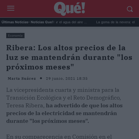
6 usos prácticos para reutilizar el agua del aire ...
La goma de la nevera: el truco del 
Últimas Noticias
- Noticias Que!:
Economía
Ribera: Los altos precios de la
luz se mantendrán durante "los
próximos meses"
29 junio, 2021 18:35
Marta Suárez
La vicepresidenta cuarta y ministra para la
Transición Ecológica y el Reto Demográfico,
Teresa Ribera,
ha advertido de que los altos
precios de la electricidad se mantendrán
durante "los próximos meses".
En su comparecencia en Comisión en el