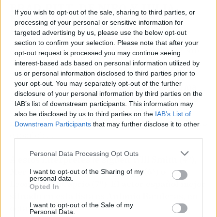
BRAD PITT, DE NIRO Y JULIA
If you wish to opt-out of the sale, sharing to third parties, or
ROBERTS, LOS ACTORES
processing of your personal or sensitive information for
PREFERIDOS
targeted advertising by us, please use the below opt-out
section to confirm your selection. Please note that after your
Según el informe, Brad Pitt (1º), Robert De Niro
opt-out request is processed you may continue seeing
(2º) y Julia Roberts (3º) copan los primeros
interest-based ads based on personal information utilized by
puestos en el apartado de actor preferido en
us or personal information disclosed to third parties prior to
your opt-out. You may separately opt-out of the further
una elección muy fragmentada, que confirma
disclosure of your personal information by third parties on the
que las estrellas de Hollywood -en especial las
IAB’s list of downstream participants. This information may
que surgieron en los años 90- siguen
also be disclosed by us to third parties on the
IAB’s List of
manteniéndose en el olimpo de los gustos de los
Downstream Participants
that may further disclose it to other
españoles.
third parties.
Personal Data Processing Opt Outs
A estos intérpretes le siguen Will Smith (4º),
Meryl Streep (5º), Johnny Depp (6º) o
I want to opt-out of the Sharing of my
personal data.
Leonardo DiCaprio (7º). El actor español mejor
Opted In
situado en esta lista es Antonio Banderas, en
I want to opt-out of the Sale of my
octava posición.
Personal Data.