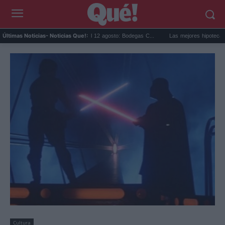
lipse solar en Cariñena del 12 agosto: Bodegas C...
Las mejores hipotecas de agosto
Últimas Noticias
- Noticias Que!:
Cultura