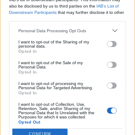
la vivienda, sobre todo en comunidades de
also be disclosed by us to third parties on the
IAB’s List of
vecinos, ya sean desde obras menores hasta
Downstream Participants
that may further disclose it to other
otras mayores, dado que son exigidas por las
third parties.
autoridades competentes.
Personal Data Processing Opt Outs
Las personas tampoco deben preocuparse por
I want to opt-out of the Sharing of my
estos permisos y licencias si contratan a esta
personal data.
Opted In
empresa de reformas, gracias a que ellos
mismos
gestionarán cada uno de los permisos
I want to opt-out of the Sale of my
Personal Data.
necesarios dependiendo de los distintos tipos
Opted In
de trabajos a realizar
. Gracias a esto el proyecto
se realizará de la forma correcta, de acuerdo a lo
I want to opt-out of processing my
Personal Data for Targeted Advertising.
solicitado por las autoridades.
Opted In
I want to opt-out of Collection, Use,
Además, los requisitos de los permisos y las
Retention, Sale, and/or Sharing of my
Personal Data that Is Unrelated with the
licencias pueden variar, dependiendo del
Purposes for which it was collected.
Ayuntamiento, por eso esta empresa se
Opted Out
mantiene al tanto para gestionarlos lo más
CONFIRM