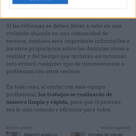
rápido posible y comenzar con los trabajos de
construcción.
Si las reformas se deben llevar a cabo en una
vivienda ubicada en una comunidad de
vecinos, también será importante informarles a
los otros propietarios sobre las distintas obras a
realizar y del tiempo que tardarán en terminar,
esto evitará cualquier tipo de inconveniente o
problemas con otros vecinos.
En todo caso, al contar con este equipo
profesional,
los trabajos se realizarán de
manera limpia y rápida
, para que el proceso
sea lo más cómodo y eficiente para todos.
Artículo anterior
Artículo siguiente
WeAreUO amplía su
De todas las marcas: