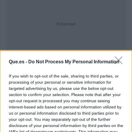
Publicidad
Que.es -
Do Not Process My Personal Information
If you wish to opt-out of the sale, sharing to third parties, or
processing of your personal or sensitive information for
targeted advertising by us, please use the below opt-out
section to confirm your selection. Please note that after your
opt-out request is processed you may continue seeing
interest-based ads based on personal information utilized by
us or personal information disclosed to third parties prior to
En ocasiones será necesario solicitar algunos
your opt-out. You may separately opt-out of the further
permisos o licencias al realizar una reforma de
disclosure of your personal information by third parties on the
IAB’s list of downstream participants. This information may