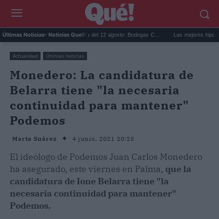
Eclipse solar en Cariñena del 12 agosto: Bodegas C...
Las mejores hipotecas d
Últimas Noticias
- Noticias Que!:
Actualidad
Últimas noticias
Monedero: La candidatura de
Belarra tiene "la necesaria
continuidad para mantener"
Podemos
4 junio, 2021 20:25
Marta Suárez
El ideólogo de Podemos Juan Carlos Monedero
ha asegurado, este viernes en Palma,
que la
candidatura de Ione Belarra tiene "la
necesaria continuidad para mantener"
Podemos.