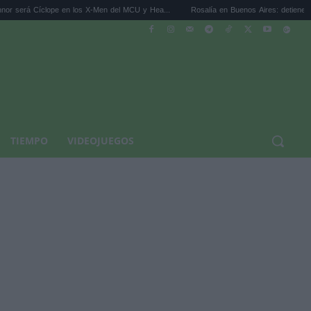
íclope en los X-Men del MCU y Hea...
Rosalía en Buenos Aires: detiene el tráfico y s
TIEMPO
VIDEOJUEGOS