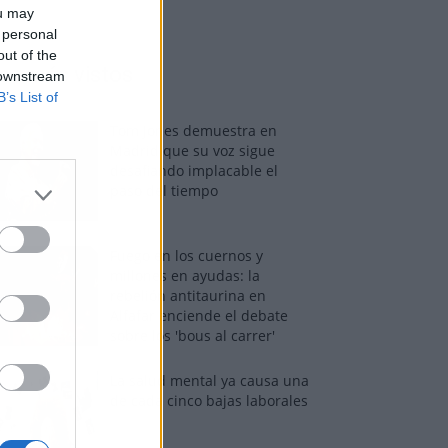
ou may
 personal
out of the
os más vistos
 downstream
B’s List of
Tom Jones demuestra en
Madrid que su voz sigue
desafiando implacable el
paso del tiempo
Fuego en los cuernos y
millones en ayudas: la
rebelión antitaurina en
Alfafar enciende el debate
sobre los 'bous al carrer'
La salud mental ya causa una
de cada cinco bajas laborales