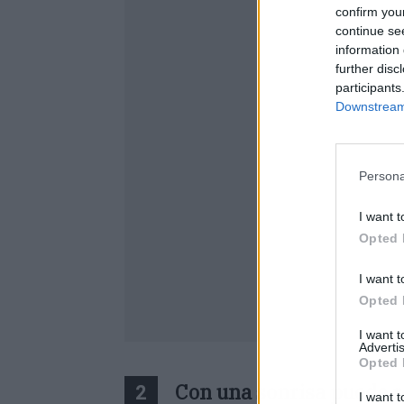
confirm you
continue se
information 
further disc
participants
Downstream 
Persona
I want t
Opted 
I want t
Opted 
I want 
Advertis
Opted 
Con una sonrisa puede r
2
I want t