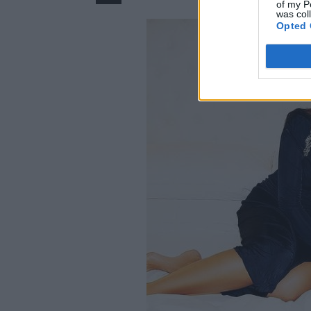
of my P
was col
Opted 