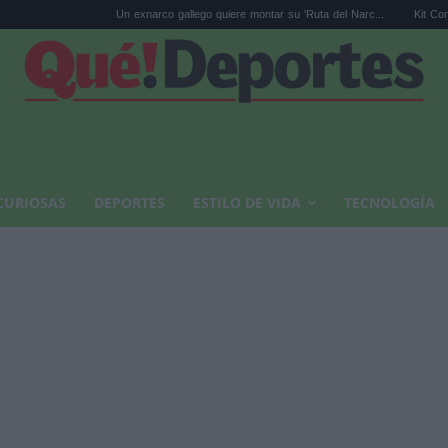
Un exnarco gallego quiere montar su 'Ruta del Narc...
Kit Connor será C
CURIOSAS
DEPORTES
ESTILO DE VIDA
TECNOLOGÍA