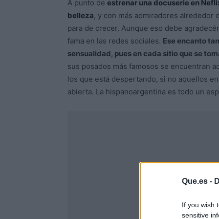
A punto de
estrenar una docuserie en Nefli
belleza
, y con más admiradores alrededor 
para de crecer. Aunque eso debe agradecér
fama en las redes sociales.
Ese encanto tan
sensualidad, pues en cada sitio que se tom
sus posados más famosos se encuentran aq
los que está despertando, si no aquellos en
abierta. La hispanoargentina es todo un esp
Que.es -
D
If you wish 
sensitive in