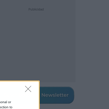
Publicidad
sonal or
ection to