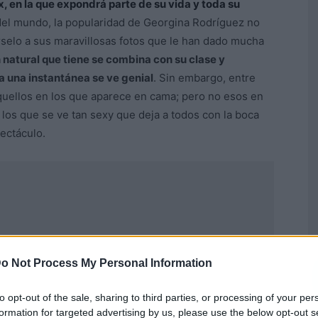
x, en la que expondrá parte de su vida y toda su
del mundo, la popularidad de Georgina Rodríguez no
selo a sus maravillosas fotos que le han dado mucha
 natural que tiene se combina con su clase y
a una instantánea se ve genial
. Sin embargo, entre
uellos en los que aparece en cama; pero no esos en
 los que se ve tan sexy que deja a todos con la boca
ectáculo.
o Not Process My Personal Information
to opt-out of the sale, sharing to third parties, or processing of your per
formation for targeted advertising by us, please use the below opt-out s