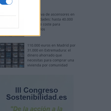
Normativa de ascensores en
comunidades: hasta 40.000
euros de coste para
adaptarlos
110.000 euros en Madrid por
31.000 en Extremadura: el
dinero ahorrado que
necesitas para comprar una
vivienda por comunidad