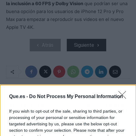
la inclusión a 60 FPS y Dolby Vision
que podrían ser una
buena opción para los usuarios de iPhone 12 Pro y Pro
Max para empezar a reproducir sus videos en el nuevo
Apple TV 4K.
Atrás
Siguiente
ARTÍCULO ANTERIOR
ARTÍCULO SIGUIENTE
Que.es -
Do Not Process My Personal Information
CREMAS HIDRATANTES
GRAN HERMANO: QUÉ
PARA RECUPERAR LA
HA SIDO DE NURIA
PIEL DESPUÉS DE
YÁÑEZ, LA 'FRESITA'
If you wish to opt-out of the sale, sharing to third parties, or
ECHARTE GELES
GANADORA DE GH 5
processing of your personal or sensitive information for
HIDROALCOHÓLICOS
targeted advertising by us, please use the below opt-out
TODO EL DÍA
section to confirm your selection. Please note that after your