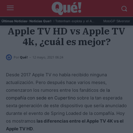
Cuti Romero Barcelona: el Tottenham explota y el A...
MotoGP Silverstone: Jorge 
Últimas Noticias
- Noticias Que!:
Apple TV HD vs Apple TV
4k, ¿cuál es mejor?
-
Por
Qué!
12 mayo, 2021 06:24
Desde 2017 Apple TV no había recibido ninguna
actualización. Pero después hace varios meses,
comenzaron los rumores entre los fanáticos de
la
compañía con sede en Cupertino
sobre la tan esperada
sexta generación de este dispositivo que sería anunciado
durante el evento de Spring Loaded de la compañía. Hoy
os mostramos
las diferencias entre el Apple TV 4K vs el
Apple TV HD
.