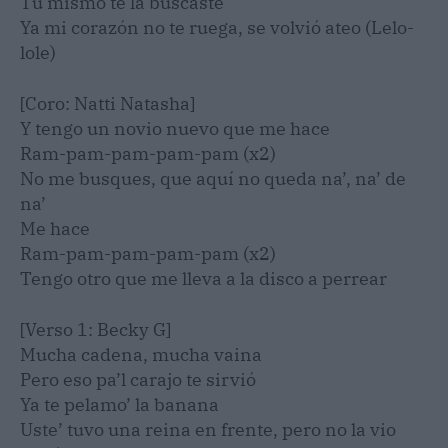
Tú mismo te la buscaste
Ya mi corazón no te ruega, se volvió ateo (Lelo-
lole)
[Coro: Natti Natasha]
Y tengo un novio nuevo que me hace
Ram-pam-pam-pam-pam (x2)
No me busques, que aquí no queda na’, na’ de
na’
Me hace
Ram-pam-pam-pam-pam (x2)
Tengo otro que me lleva a la disco a perrear
[Verso 1: Becky G]
Mucha cadena, mucha vaina
Pero eso pa’l carajo te sirvió
Ya te pelamo’ la banana
Uste’ tuvo una reina en frente, pero no la vio