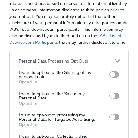
na’
interest-based ads based on personal information utilized by
Me hace
us or personal information disclosed to third parties prior to
your opt-out. You may separately opt-out of the further
Ram-pam-pam-pam-pam (x2)
disclosure of your personal information by third parties on the
Tengo otro que me lleva a la disco a perrear
IAB’s list of downstream participants. This information may
also be disclosed by us to third parties on the
IAB’s List of
[Post-Coro: Natti Natasha]
Downstream Participants
that may further disclose it to other
DJ, súbelo, oh-oh, súbelo, oh-oh
third parties.
Que esa música me encanta
Personal Data Processing Opt Outs
DJ, súbelo, oh-oh, súbelo, oh-oh porque
Ram-pam-pam (Yah, yah)
I want to opt-out of the Sharing of my
personal data.
Opted In
I want to opt-out of the Sale of my
Personal Data.
Opted In
I want to opt-out of processing my
Personal Data for Targeted Advertising.
Opted In
I want to opt-out of Collection, Use,