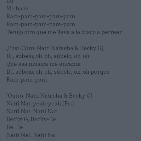
na’
Me hace
Ram-pam-pam-pam-pam
Ram-pam-pam-pam-pam
Tengo otro que me lleva a la disco a perrear
[Post-Coro: Natti Natasha & Becky G]
DJ, súbelo, oh-oh, súbelo, oh-oh
Que esa música me encanta
DJ, súbelo, oh-oh, súbelo, oh-oh porque
Ram-pam-pam
[Outro: Natti Natasha & Becky G]
Natti Nat, yeah-yeah (Prr)
Natti Nat, Natti Nat
Becky G, Becky-Be
Be, Be
Natti Nat, Natti Nat