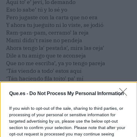
Aquí to’ e’ jevi, lo demando
Eso lo sabe’ tú y lo sé yo
Pero jugaste con la carta que no era
Y ahora tu jueguito ni lo viste, se jodió
Ram-pam-pam, cerramo’ la reja
Mami didn’t raise no pendeja
Ahora tengo la’ pestaña’, mira las ceja’
Dile a tu amigo que te aconseja
Que no me escriba’, ya yo tengo pareja
‘Tás viendo a todo’ estos aquí
‘Tán haciendo fila toíto’ pa’ mí
Quiere negarlo, lo sé, ya entendí
Estoy mejor sin ti
Que.es -
Do Not Process My Personal Information
If you wish to opt-out of the sale, sharing to third parties, or
[Coro: Natti Natasha & Becky G]
processing of your personal or sensitive information for
Y ahora mi culo hace, ja
targeted advertising by us, please use the below opt-out
Ram-pam-pam-pam-pam (x2)
section to confirm your selection. Please note that after your
No me busques, que aquí no queda na’, na’ de
opt-out request is processed you may continue seeing