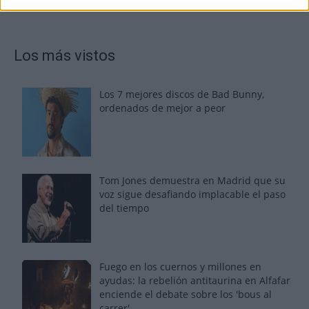
Los más vistos
Los 7 mejores discos de Bad Bunny,
ordenados de mejor a peor
Tom Jones demuestra en Madrid que su
voz sigue desafiando implacable el paso
del tiempo
Fuego en los cuernos y millones en
ayudas: la rebelión antitaurina en Alfafar
enciende el debate sobre los 'bous al
carrer'