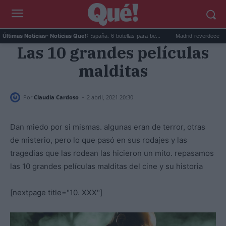
Los vinos para viajar a España: 6 botellas para be...
Madrid reverdece la M-30 co
Últimas Noticias
- Noticias Que!:
Las 10 grandes películas
malditas
-
Por
Claudia Cardoso
2 abril, 2021 20:30
Dan miedo por si mismas. algunas eran de terror, otras
de misterio, pero lo que pasó en sus rodajes y las
tragedias que las rodean las hicieron un mito. repasamos
las 10 grandes películas malditas del cine y su historia
[nextpage title="10. XXX"]