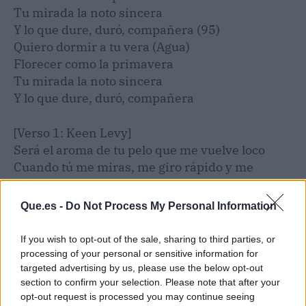
Tu mirada la noto sincera
Y lo que dure, duró, compañera (95)
Quiero dormir a tu vera (Agua)
Florecer como la primavera
Tu mirada la noto sincera
Y lo que dure, duró, compañera
[Verso 1: Keen Levy]
Será el aroma de tu pelo que me vuelve loco
Cuando tú me miras, me giro rápido y me
sofoco
Tienes una mirada sensual que me mira
Que.es -
Do Not Process My Personal Information
riendo, qué guapa va
Tiene un cuerpecillo brutal, que cuando baila se
If you wish to opt-out of the sale, sharing to third parties, or
hace notar
processing of your personal or sensitive information for
targeted advertising by us, please use the below opt-out
section to confirm your selection. Please note that after your
[Estribillo: Sami Duque & Rvfv]
opt-out request is processed you may continue seeing
Quiero dormir a tu vera