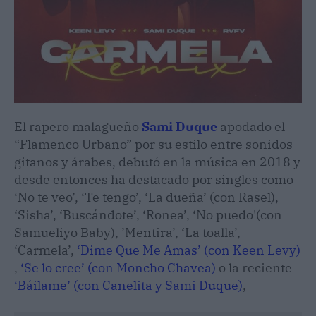
El rapero malagueño
Sami Duque
apodado el
“Flamenco Urbano” por su estilo entre sonidos
gitanos y árabes, debutó en la música en 2018 y
desde entonces ha destacado por singles como
‘No te veo’, ‘Te tengo’, ‘La dueña’ (con Rasel),
‘Sisha’, ‘Buscándote’, ‘Ronea’, ‘No puedo'(con
Samueliyo Baby), ’Mentira’, ‘La toalla’,
‘Carmela’,
‘Dime Que Me Amas’ (con Keen Levy)
,
‘Se lo cree’ (con Moncho Chavea)
o la reciente
‘Báilame’ (con Canelita y Sami Duque)
,