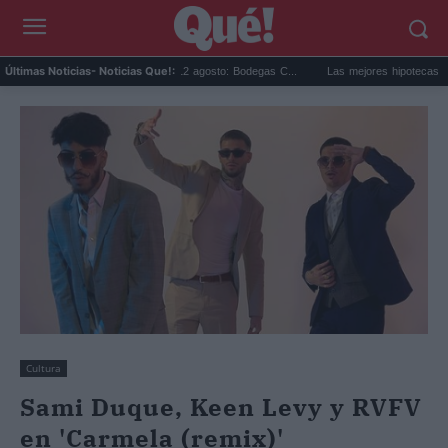
 solar en Cariñena del 12 agosto: Bodegas C...
Las mejores hipotecas de agosto: el 
Últimas Noticias
- Noticias Que!:
Cultura
Sami Duque, Keen Levy y RVFV
en 'Carmela (remix)'