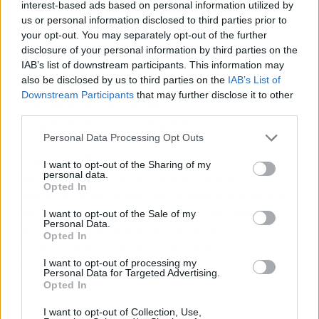
interest-based ads based on personal information utilized by
Florecer como la primavera
us or personal information disclosed to third parties prior to
Tu mirada la noto sincera
your opt-out. You may separately opt-out of the further
Y lo que dure, duró, compañera
disclosure of your personal information by third parties on the
IAB’s list of downstream participants. This information may
Quiero dormir a tu vera
also be disclosed by us to third parties on the
IAB’s List of
Florecer como la primavera
Downstream Participants
that may further disclose it to other
Tu mirada la noto sincera
third parties.
Y lo que dure, duró, compañera
Personal Data Processing Opt Outs
[Verso 2: Rvfv]
I want to opt-out of the Sharing of my
personal data.
Tan bonita como el día que te conocí
Opted In
Desde entonces supe que tú ibas a ser pa' mí
Voy a darte mil razones pa' que seas feliz
I want to opt-out of the Sale of my
Personal Data.
Despertar cada mañana solo junto a ti
Opted In
Y tú eres mía, lo veo en tu mirada
I want to opt-out of processing my
Cuando estoy a tu vera, el mundo se me para
Personal Data for Targeted Advertising.
Opted In
I want to opt-out of Collection, Use,