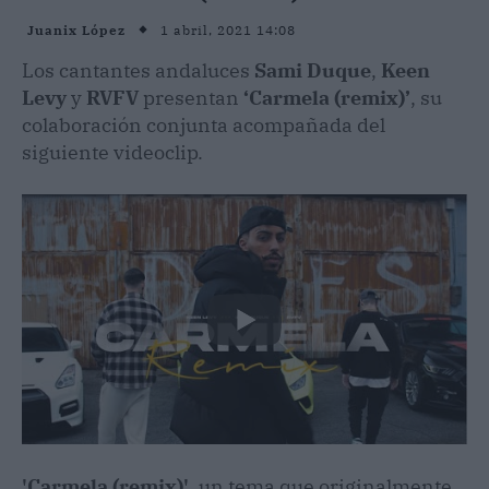
1 abril, 2021 14:08
Juanix López
Los cantantes andaluces
Sami Duque
,
Keen
Levy
y
RVFV
presentan
‘Carmela (remix)’
, su
colaboración conjunta acompañada del
siguiente videoclip.
'Carmela (remix)'
, un tema que originalmente