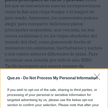
los que se encuentran nuevas incorporaciones
como la fish and chips burger o el magret de
pato asado. Asimismo, los comensales podrán
elegir para compartir deliciosos platos
principales inspirados, una vez más, en sus
raíces andaluzas y en los viajes alrededor del
mundo del chef, como guacamole hecho al
momento con edamame, hierbabuena y nachos
o sus cuatro sabores diferentes de pizza. Para
terminar una comida por todo lo alto, BIBO
Tarifa incorpora una nueva mousse de
chocolate 70% y entre las propuestas dulces
destaca Nutella para morir, un
must
para los
Que.es -
Do Not Process My Personal Information
amantes de este dulce.
If you wish to opt-out of the sale, sharing to third parties, or
processing of your personal or sensitive information for
targeted advertising by us, please use the below opt-out
section to confirm your selection. Please note that after your