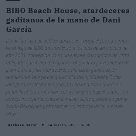
BIBO Beach House, atardeceres
gaditanos de la mano de Dani
García
Desde la playa de Valdevaqueros en Tarifa, el formato más
veraniego de BiBO da comienzo a los días de sol y playa de
este 2021, convertido ya en un enclave paradisíaco de visita
obligada que invita a relajarse, saborear la gastronomía de
Dani García y los atardeceres de la costa gaditana. El
restaurante, que ya conquistó Marbella, Madrid y Doha
inaugura su tercera temporada con una carta donde no
faltan los platos más icónicos del chef malagueño que, con
nuevas incorporaciones a su menú, sigue apostando por la
fusión de cocinas y técnicas en un entorno único a pie de
playa.
24 marzo, 2021 06:00
Barbara Baron