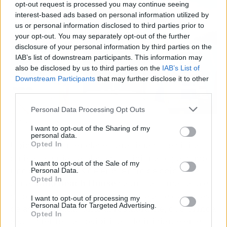
opt-out request is processed you may continue seeing
interest-based ads based on personal information utilized by
us or personal information disclosed to third parties prior to
your opt-out. You may separately opt-out of the further
disclosure of your personal information by third parties on the
IAB’s list of downstream participants. This information may
also be disclosed by us to third parties on the
IAB’s List of
Downstream Participants
that may further disclose it to other
third parties.
Personal Data Processing Opt Outs
BIBO Water Sports
I want to opt-out of the Sharing of my
personal data.
Ubicado en un enclave paradisíaco de visita
Opted In
obligada a pie de playa y posicionado ya como
I want to opt-out of the Sale of my
uno de los puntos de encuentro de ocio de la
Personal Data.
Opted In
zona,
Bibo Beach House
va un paso más allá en
su oferta y cuenta con una escuela de deportes
I want to opt-out of processing my
Personal Data for Targeted Advertising.
de agua situada junto al restaurante, que brinda
Opted In
a sus clientes la posibilidad de iniciarse en el