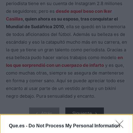
periodista tiene en su cuenta de Instagram 2.8 millones
de seguidores; pero es
desde aquel beso con Iker
Casillas
, quien ahora es su esposo, tras conquistar el
Mundial de Sudáfrica 2010
, ella se quedó en la memoria
de todos aficionados del fútbol. Además su belleza es de
escándalo y eso la catapultó mucho más en su carrera, en
la que ya tiene un gran talento como periodista. Gracias a
esa belleza pudo hacer varios trabajos como modelo
en
los que sorprendió con un cuerpazo de infarto
y es que,
como muchas otras, siempre se asegura de mantenerse
en forma y comer sano. Aquí se puede apreciar todo ese
encanto al usar parte de un vestido arriba y un bikini
negro debajo. Pura sensualidad y encanto.
Atrás
Siguiente
Que.es -
Do Not Process My Personal Information