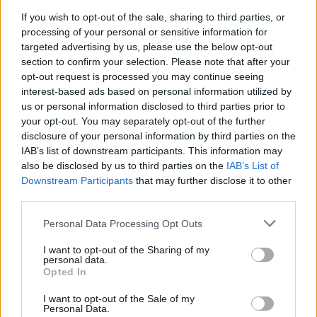
If you wish to opt-out of the sale, sharing to third parties, or
Artículo anterior
Artículo siguiente
processing of your personal or sensitive information for
Real Madrid, Barcelona,
Joan Laporta, Víctor
targeted advertising by us, please use the below opt-out
Athletic: El dineral que
Font o Toni Freixa:
section to confirm your selection. Please note that after your
tendrán que pagar de
¿quién es mejor
opt-out request is processed you may continue seeing
impuestos no pagados
presidente para el Barça?
interest-based ads based on personal information utilized by
us or personal information disclosed to third parties prior to
your opt-out. You may separately opt-out of the further
disclosure of your personal information by third parties on the
IAB’s list of downstream participants. This information may
also be disclosed by us to third parties on the
IAB’s List of
Downstream Participants
that may further disclose it to other
third parties.
Personal Data Processing Opt Outs
I want to opt-out of the Sharing of my
personal data.
Opted In
I want to opt-out of the Sale of my
Personal Data.