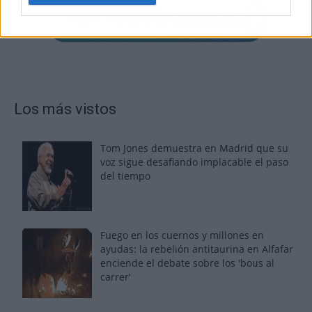
Los más vistos
Tom Jones demuestra en Madrid que su
voz sigue desafiando implacable el paso
del tiempo
Fuego en los cuernos y millones en
ayudas: la rebelión antitaurina en Alfafar
enciende el debate sobre los 'bous al
carrer'