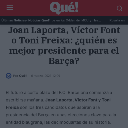
...
Kit Connor será Cíclope en los X-Men del MCU y Hea...
Rosalía en Buenos Ai
Últimas Noticias
- Noticias Que!:
Joan Laporta, Víctor Font
o Toni Freixa: ¿quién es
mejor presidente para el
Barça?
-
Por
Qué!
6 marzo, 2021 12:09
El futuro a corto plazo del F.C. Barcelona comienza a
escribirse mañana.
Joan Laporta, Víctor Font y Toni
Freixa
son los tres candidatos que aspiran a la
presidencia del Barça en unas elecciones clave para la
entidad blaugrana, las decimocuartas de su historia.