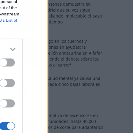
 personal
Tom Jones demuestra en
out of the
Madrid que su voz sigue
 downstream
desafiando implacable el paso
B’s List of
del tiempo
Fuego en los cuernos y
millones en ayudas: la
rebelión antitaurina en Alfafar
enciende el debate sobre los
'bous al carrer'
La salud mental ya causa una
de cada cinco bajas laborales
Normativa de ascensores en
comunidades: hasta 40.000
euros de coste para adaptarlos