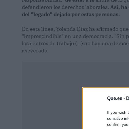
defendieron los derechos laborales.
Así, ha
del "legado" dejado por estas personas.
En esta línea, Yolanda Díaz ha afirmado que 
"imprescindible" en una democracia. "Sin p
los centros de trabajo (...) no hay una demo
aseverado.
Que.es -
D
If you wish 
sensitive in
confirm you