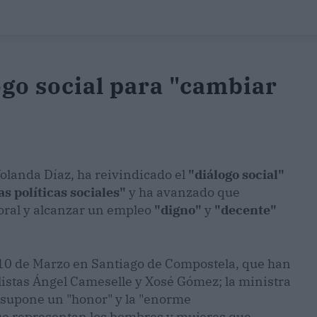
ogo social para "cambiar
olanda Díaz, ha reivindicado el
"diálogo social"
s políticas sociales"
y ha avanzado que
oral y alcanzar un empleo
"digno"
y
"decente"
s 10 de Marzo en Santiago de Compostela, que han
alistas Ángel Cameselle y Xosé Gómez; la ministra
 supone un "honor" y la "enorme
 que representan los hombres y mujeres que