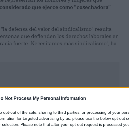
 considerado que ejerce como "cosechadora"
"la defensa del valor del sindicalismo" resulta
ersonas que defienden los derechos laborales en
cracia fuerte. Necesitamos más sindicalismo", ha
o Not Process My Personal Information
to opt-out of the sale, sharing to third parties, or processing of your per
formation for targeted advertising by us, please use the below opt-out s
r selection. Please note that after your opt-out request is processed y