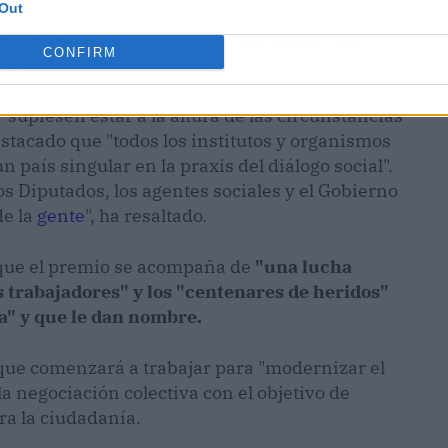
Out
social es "un modo de hacer las cosas" y de
CONFIRM
es".
"supiesen estar a la altura de las circunstancias
estacado que "todos los institutos y organismos
país singular en la praxis del diálogo social".
os Diputados, los agentes sociales y el Gobierno
de la
gente
", ha resaltado.
 que el premio se acompaña de
"una lucha
s trabajadores" y los "centenares de heridos"
" y que le dan nombre.
 que comenzará a trabajar para "modernizar el
a negociación colectiva con el objetivo de
ra la ciudadanía.