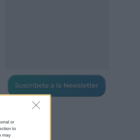
sonal or
Los más vistos
ection to
ou may