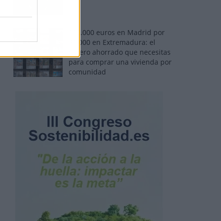
110.000 euros en Madrid por
31.000 en Extremadura: el
dinero ahorrado que necesitas
para comprar una vivienda por
comunidad