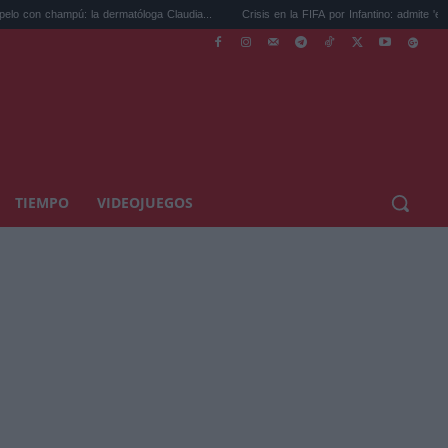
ampú: la dermatóloga Claudia...
Crisis en la FIFA por Infantino: admite 'errores',...
TIEMPO
VIDEOJUEGOS