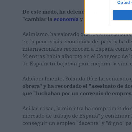
Opted 
De este modo, ha defendido que el diálogo 
"cambiar la
economía
y las políticas social
Asimismo, ha valorado que los sindicalistas 
en la peor crisis económica del país" y ha d
internacionales reconocen a España como un 
Mientras había alboroto en el Congreso de l
de España trabajaban para mejorar la vida 
Adicionalmente, Yolanda Díaz ha señalado
obrera" y ha recordado el "asesinato de do
que "luchaban por un convenio de empresa
Así las cosas, la ministra ha comprometido
mercado de trabajo de España" y continuar l
conseguir un empleo "decente" y "digno" pa