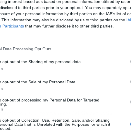
eing interest-based ads based on personal information utilized by us or
disclosed to third parties prior to your opt-out. You may separately opt-
losure of your personal information by third parties on the IAB’s list of
ublicidad
. This information may also be disclosed by us to third parties on the
IA
Participants
that may further disclose it to other third parties.
l Data Processing Opt Outs
o opt-out of the Sharing of my personal data.
In
o opt-out of the Sale of my Personal Data.
In
to opt-out of processing my Personal Data for Targeted
ing.
In
remio con sus "compañeros del diálogo social",
nerales de CC.OO., UGT, Unai Sordo y Pepe
o opt-out of Collection, Use, Retention, Sale, and/or Sharing
ersonal Data that Is Unrelated with the Purposes for which it
 CEOE, Gerardo Cuerva y Antonio Garamendi.
lected.