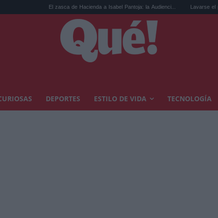
El zasca de Hacienda a Isabel Pantoja: la Audienci...
Lavarse el pelo con ch
CURIOSAS
DEPORTES
ESTILO DE VIDA
TECNOLOGÍA