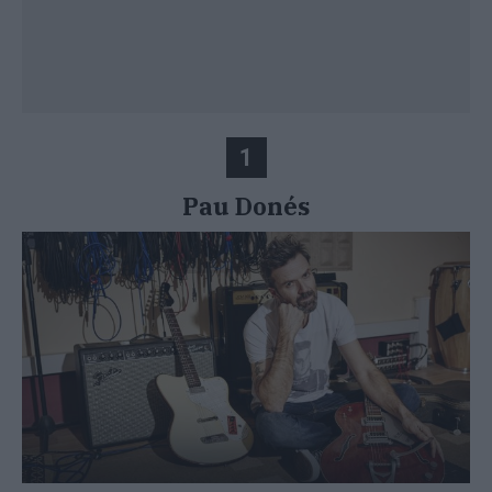
1
Pau Donés