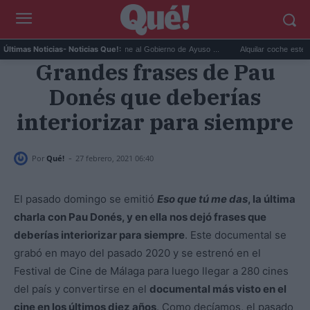
La primera denuncia que pone al Gobierno de Ayuso ...
Alquilar coche este verano: 
Últimas Noticias
- Noticias Que!:
Grandes frases de Pau
Donés que deberías
interiorizar para siempre
-
Por
Qué!
27 febrero, 2021 06:40
El pasado domingo se emitió
Eso que tú me das
, la última
charla con Pau Donés, y en ella nos dejó frases que
deberías interiorizar para siempre
. Este documental se
grabó en mayo del pasado 2020 y se estrenó en el
Festival de Cine de Málaga para luego llegar a 280 cines
del país y convertirse en el
documental más visto en el
cine en los últimos diez años
. Como decíamos, el pasado