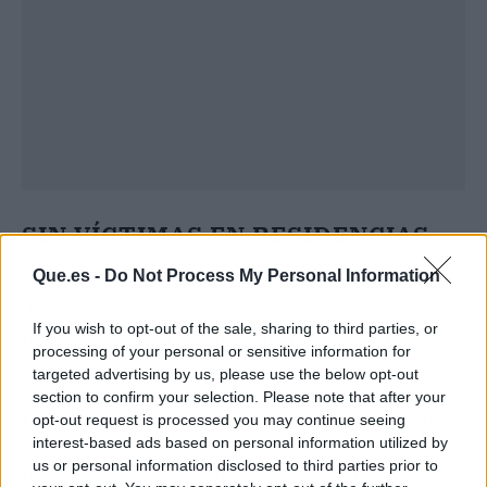
SIN VÍCTIMAS EN RESIDENCIAS
Que.es -
Do Not Process My Personal Information
En cuanto a las residencias de mayores, centros
de personas con discapacidad y viviendas
If you wish to opt-out of the sale, sharing to third parties, or
tuteladas, según los datos facilitados por la
processing of your personal or sensitive information for
Consejería de Familia e Igualdad de
targeted advertising by us, please use the below opt-out
Oportunidades la cifra de fallecidos
section to confirm your selection. Please note that after your
relacionados con el COVID-19 se sitúa en 4.041
opt-out request is processed you may continue seeing
--los mismos que ayer-- en los 1.214 centros de
interest-based ads based on personal information utilized by
us or personal information disclosed to third parties prior to
personas mayores tanto públicas como