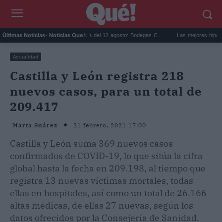
Eclipse solar en Cariñena del 12 agosto: Bodegas C...
Las mejores hipotecas de 
Últimas Noticias
- Noticias Que!:
Actualidad
Castilla y León registra 218
nuevos casos, para un total de
209.417
21 febrero, 2021 17:00
Marta Suárez
Castilla y León suma 369 nuevos casos
confirmados de COVID-19, lo que sitúa la cifra
global hasta la fecha en 209.198, al tiempo que
registra 13 nuevas víctimas mortales, todas
ellas en hospitales, así como un total de 26.166
altas médicas, de ellas 27 nuevas, según los
datos ofrecidos por la Consejería de Sanidad.