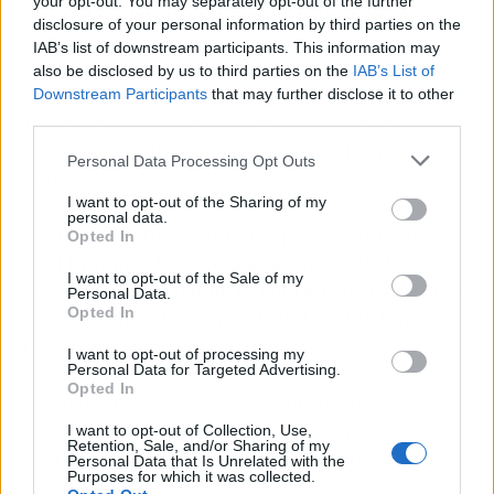
your opt-out. You may separately opt-out of the further
privadas y centros públicos de discapacidad.
disclosure of your personal information by third parties on the
IAB’s list of downstream participants. This information may
De los fallecidos, 2.936 corresponden a casos de
also be disclosed by us to third parties on the
IAB’s List of
positivos confirmados por COVID-19 y otros
Downstream Participants
that may further disclose it to other
third parties.
1.105 a fallecidos con síntomas compatibles
con el virus, cifra sin cambios desde el mes de
Personal Data Processing Opt Outs
junio.
I want to opt-out of the Sharing of my
personal data.
Según los datos facilitados por la Junta, de los
Opted In
4.041 finados hasta el momento, 2.169
I want to opt-out of the Sale of my
personas han perdido la vida en su residencia
Personal Data.
Opted In
o centro, mientras que otras 1.872 lo han
hecho en hospitales.
I want to opt-out of processing my
Personal Data for Targeted Advertising.
Opted In
Un residente sigue aislado con síntomas
compatibles con el COVID-19, uno menos que
I want to opt-out of Collection, Use,
Retention, Sale, and/or Sharing of my
ayer, y 596 se encuentran en esa situación de
Personal Data that Is Unrelated with the
Purposes for which it was collected.
forma preventiva pero sin síntomas, seis