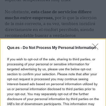
No obstante,
esta clase de servicios difiere
mucho entre empresas,
por lo que la elección
de la más correcta, a su vez, también incidirá
directamente en el confort percibido, siendo
recomendable buscar a verdaderos
especialistas cuyo personal esté cualificado en
climatización y, precisamente, en la venta e
Que.es -
Do Not Process My Personal Information
instalación de calderas, con una dilatada
experiencia o trayectoria comercial, y que
If you wish to opt-out of the sale, sharing to third parties, or
dispongan de las mejores marcas a un precio
processing of your personal or sensitive information for
targeted advertising by us, please use the below opt-out
relativamente competitivo -tras haber
section to confirm your selection. Please note that after your
considerado las otras características de rigor-.
opt-out request is processed you may continue seeing
interest-based ads based on personal information utilized by
us or personal information disclosed to third parties prior to
your opt-out. You may separately opt-out of the further
disclosure of your personal information by third parties on the
IAB’s list of downstream participants. This information may