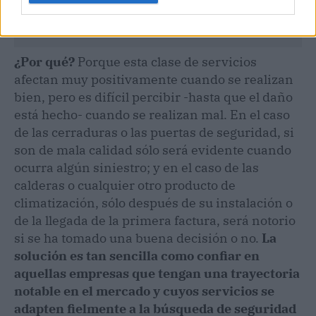
¿Por qué?
Porque esta clase de servicios
afectan muy positivamente cuando se realizan
bien, pero es difícil percibir -hasta que el daño
está hecho- cuando se realizan mal. En el caso
de las cerraduras o las puertas de seguridad, si
son de mala calidad sólo será evidente cuando
ocurra algún siniestro; y en el caso de las
calderas o cualquier otro producto de
climatización, sólo después de su instalación o
de la llegada de la primera factura, será notorio
si se ha tomado una buena decisión o no.
La
solución es tan sencilla como confiar en
aquellas empresas que tengan una trayectoria
notable en el mercado y cuyos servicios se
adapten fielmente a la búsqueda de seguridad