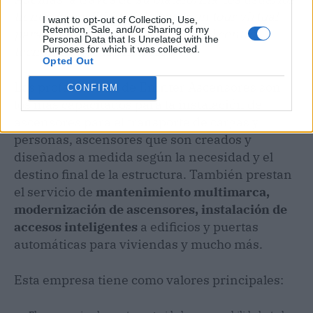
tienen la posibilidad de hacer un tour virtual
I want to opt-out of Collection, Use,
Retention, Sale, and/or Sharing of my
para conocer las instalaciones del centro
Personal Data that Is Unrelated with the
Purposes for which it was collected.
tecnológico de la empresa.
Opted Out
Los profesionales de Eninter Ascensores son
CONFIRM
los más capacitados para la instalación de
ascensores para el transporte de cargas y
personas, ascensores que son creados y
diseñados a medida según la necesidad y el
destino final de la estructura. También prestan
el servicio de
mantenimiento multimarca,
modernización de ascensores, instalación de
accesos inteligentes
a edificios y puertas
automáticas para viviendas y mucho más.
Esta empresa tiene como valores principales: