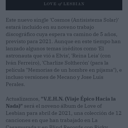
Este nuevo single 'Cosmos (Antisistema Solar)'
estará incluido en su noveno trabajo
discográfico cuya espera va camino de 5 años,
previsto para 2021. Aunque en este tiempo han
lanzado algunos temas inéditos como 'El
astronauta que vió a Elvis', 'Reina Leia' (con
Iván Ferreiro), 'Charlize Soltherón' (para la
película "Memorias de un hombre en pijama"), e
incluso versiones de Mecano y Jose Luis
Perales.
Actualizamos
,
"V.E.H.N. (Viaje Épico Hacia la
Nada)"
será el noveno álbum de Love of
Lesbian para abril de 2021, una colección de 12
canciones en que han trabajado en La
Casamurada y en Blind Records con Ricky