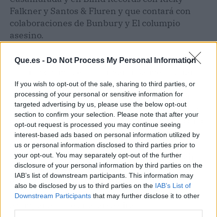
Falkner y Santos & Fluren y que contará con
colaboraciones de Bunbury y El columpio
asesino.
Love Of Lesbian
es un grupo de estilo indie-
Que.es -
Do Not Process My Personal Information
pop-rock compuesto por Santi Balmes, Julián
Saldarriaga, Oriol Bonet, Ricky Falkner,
If you wish to opt-out of the sale, sharing to third parties, or
processing of your personal or sensitive information for
procedentes de Barcelona. Aunque llevan en
targeted advertising by us, please use the below opt-out
activo desde 1997, su carrera tuvo como punto
section to confirm your selection. Please note that after your
de inflexión en 2009 su 6º álbum "1999 (o cómo
opt-out request is processed you may continue seeing
generar incendios de nieve con una lupa
interest-based ads based on personal information utilized by
enfocando a la Luna)" coincidiendo con el
us or personal information disclosed to third parties prior to
your opt-out. You may separately opt-out of the further
cambio de discográfica a Warner Music Spain.
disclosure of your personal information by third parties on the
Desde entonces han publicado otros discos de
IAB’s list of downstream participants. This information may
éxito como "La noche eterna. Los días no
also be disclosed by us to third parties on the
IAB’s List of
vividos" (2012) o "El poeta Halley" (2016),
Downstream Participants
that may further disclose it to other
acompañado de una larga gira.
third parties.