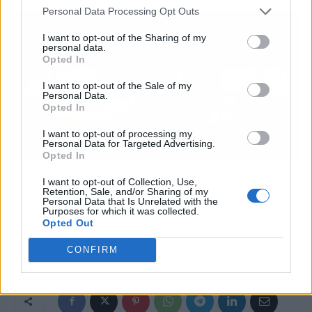
Personal Data Processing Opt Outs
I want to opt-out of the Sharing of my
personal data.
Opted In
I want to opt-out of the Sale of my
Personal Data.
Opted In
I want to opt-out of processing my
Personal Data for Targeted Advertising.
Opted In
I want to opt-out of Collection, Use,
Retention, Sale, and/or Sharing of my
Artículo anterior
Artículo siguiente
Personal Data that Is Unrelated with the
Cantabria participa en la
Hens y Belén Aguilera
Purposes for which it was collected.
Bienal Ibérica de
juntos en 'Otra ronda
Opted Out
Patrimonio Cultural
más'
CONFIRM
AR&PA