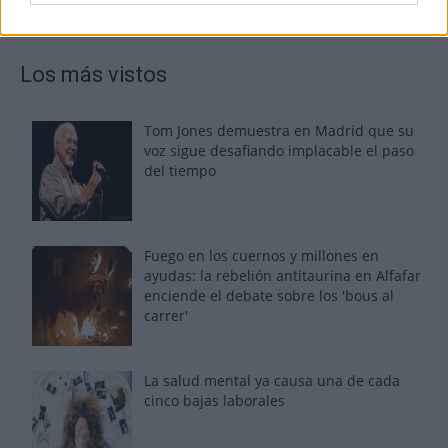
Los más vistos
Tom Jones demuestra en Madrid que su
voz sigue desafiando implacable el paso
del tiempo
Fuego en los cuernos y millones en
ayudas: la rebelión antitaurina en Alfafar
enciende el debate sobre los 'bous al
carrer'
La salud mental ya causa una de cada
cinco bajas laborales