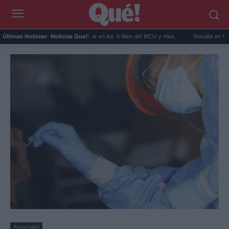
..
Kit Connor será Cíclope en los X-Men del MCU y Hea...
Rosalía en Buenos Air
Últimas Noticias
- Noticias Que!:
Actualidad