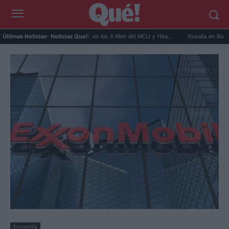
Kit Connor será Cíclope en los X-Men del MCU y Hea...
Rosalía en Buenos Aires
Últimas Noticias
- Noticias Que!:
Economía