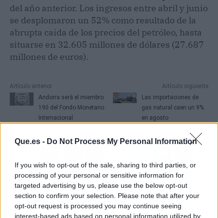
del año anterior. Los ingresos entre abril y junio
se desplomaron un 52% como resultado de la
abrupta caída de los precios del petróleo, hasta
situarse en 32.605 millones de dólares (27.687
millones de euros).
Artículo anterior
Artículo siguiente
Andorra será el miembro
Las importaciones de
190 del Fondo Monetario
gas natural caen un 9%
Internacional
en agosto
Que.es -
Do Not Process My Personal Information
If you wish to opt-out of the sale, sharing to third parties, or
processing of your personal or sensitive information for
targeted advertising by us, please use the below opt-out
section to confirm your selection. Please note that after your
opt-out request is processed you may continue seeing
interest-based ads based on personal information utilized by