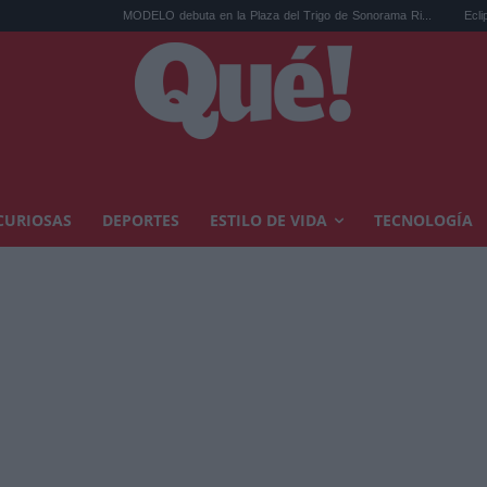
MODELO debuta en la Plaza del Trigo de Sonorama Ri...
Eclipse solar en Car
CURIOSAS
DEPORTES
ESTILO DE VIDA
TECNOLOGÍA