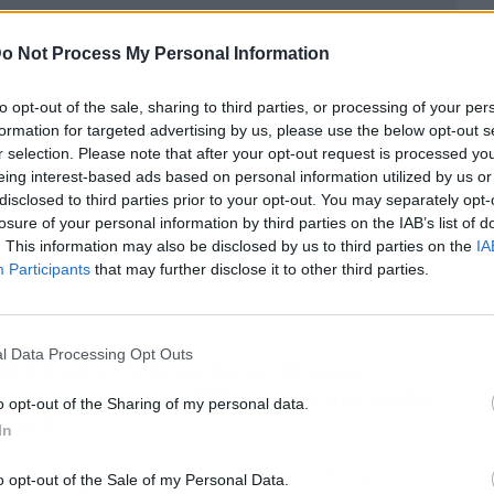
ublicidad
o Not Process My Personal Information
to opt-out of the sale, sharing to third parties, or processing of your per
formation for targeted advertising by us, please use the below opt-out s
r selection. Please note that after your opt-out request is processed y
eing interest-based ads based on personal information utilized by us or
disclosed to third parties prior to your opt-out. You may separately opt-
losure of your personal information by third parties on the IAB’s list of
. This information may also be disclosed by us to third parties on the
IA
Participants
that may further disclose it to other third parties.
l Data Processing Opt Outs
 SES ha detectado asimismo 143 casos
 estos momentos hay 170 personas ingresadas
o opt-out of the Sharing of my personal data.
n UCI.
In
, lo que supone un acumulado de 8.578, ha
o opt-out of the Sale of my Personal Data.