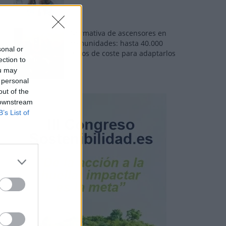
Normativa de ascensores en
comunidades: hasta 40.000
sonal or
euros de coste para adaptarlos
ection to
ou may
 personal
out of the
 downstream
B’s List of