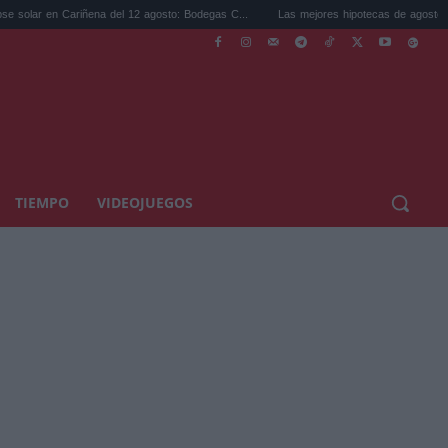
iñena del 12 agosto: Bodegas C...
Las mejores hipotecas de agosto: el TAE más comp
TIEMPO
VIDEOJUEGOS