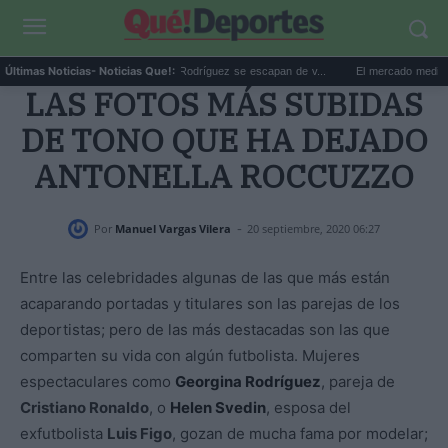
Marc Cucurella y Claudia Rodríguez se escapan de v...
El mercado medieval de T
Últimas Noticias
- Noticias Que!:
LAS FOTOS MÁS SUBIDAS
DE TONO QUE HA DEJADO
ANTONELLA ROCCUZZO
-
Por
Manuel Vargas Vilera
20 septiembre, 2020 06:27
Entre las celebridades algunas de las que más están
acaparando portadas y titulares son las parejas de los
deportistas; pero de las más destacadas son las que
comparten su vida con algún futbolista. Mujeres
espectaculares como
Georgina Rodríguez
, pareja de
Cristiano Ronaldo
, o
Helen Svedin
, esposa del
exfutbolista
Luis Figo
, gozan de mucha fama por modelar;