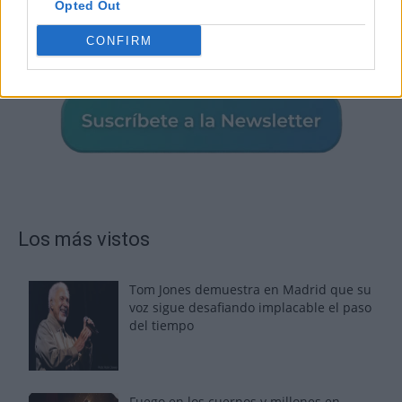
Opted Out
CONFIRM
Los más vistos
Tom Jones demuestra en Madrid que su
voz sigue desafiando implacable el paso
del tiempo
Fuego en los cuernos y millones en