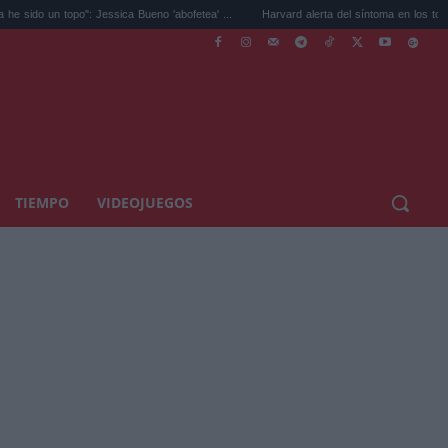
": Jessica Bueno 'abofetea' ...
Harvard alerta del síntoma en los tobillos por el ...
TIEMPO
VIDEOJUEGOS