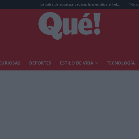
La salsa de aguacate vegana: la alternativa al két...
"Nunca he sido un topo
CURIOSAS
DEPORTES
ESTILO DE VIDA
TECNOLOGÍA