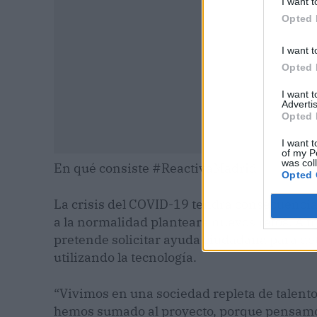
I want t
Opted 
I want t
Opted 
I want 
Advertis
Opted 
I want t
of my P
was col
En qué consiste #ReactivaMadrid
Opted 
La crisis del COVID-19 tendrá consecuencias
a la normalidad planteará nuevos retos. A 
pretende solicitar ayuda ciudadana para det
utilizando la tecnología.
“Vivimos en una sociedad repleta de talento
hemos sumado al proyecto, porque pensamo