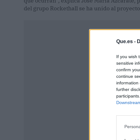
que ocurran”, explica José María Azcárate, 
del grupo Rockethall se ha unido al proyecto
Que.es -
D
If you wish 
sensitive in
confirm you
continue se
information 
further disc
participants
Downstream 
P
Persona