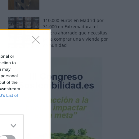
110.000 euros en Madrid por
31.000 en Extremadura: el
dinero ahorrado que necesitas
para comprar una vivienda por
comunidad
sonal or
ection to
ou may
 personal
out of the
 downstream
B’s List of