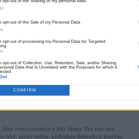
o opt-out of the Sharing of my personal data.
In
o opt-out of the Sale of my Personal Data.
In
to opt-out of processing my Personal Data for Targeted
ing.
In
o opt-out of Collection, Use, Retention, Sale, and/or Sharing
ersonal Data that Is Unrelated with the Purposes for which it
lected.
Out
 más allá del confinamiento. El retorno escalado
CONFIRM
través de #ReactivaMadrid, el Ayuntamiento
ectar esos escenarios y hacerles frente,
. Hay conocimiento y hay ideas. Por eso nos
s que, entre todos, podemos descubrir nuevas