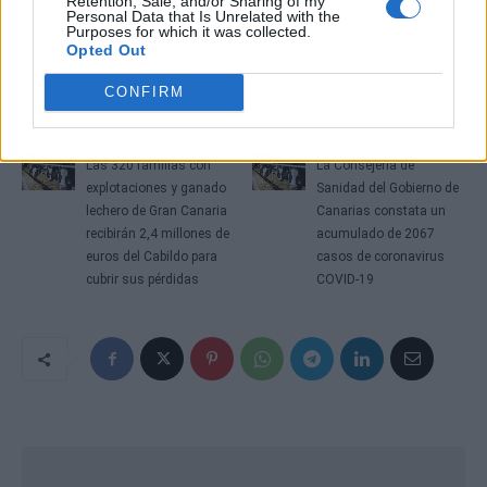
Retention, Sale, and/or Sharing of my
Personal Data that Is Unrelated with the
Purposes for which it was collected.
Opted Out
CONFIRM
Artículo anterior
Artículo siguiente
Las 320 familias con
La Consejería de
explotaciones y ganado
Sanidad del Gobierno de
lechero de Gran Canaria
Canarias constata un
recibirán 2,4 millones de
acumulado de 2067
euros del Cabildo para
casos de coronavirus
cubrir sus pérdidas
COVID-19