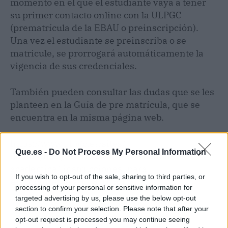
momento en el que el estudiante vaya a tener
su primer contacto online con la ULPGC
(prematrícula de la EBAU o preinscripción).
Una vez el estudiante se preinscriba o se
matricule, se prorrogará automáticamente la
vigencia de sus credenciales.
También pueden consultar las dudas que se les
planteen en la Guía de pre matrícula, que se
encuentra en la misma página web.
https://www.ulpgc.es/sites/
Que.es -
Do Not Process My Personal Information
default/files/ArchivosULPGC/ gestion-
academica/ instrucciones_para_
If you wish to opt-out of the sale, sharing to third parties, or
estudiantes_ebau_8_0.pdf
processing of your personal or sensitive information for
targeted advertising by us, please use the below opt-out
section to confirm your selection. Please note that after your
opt-out request is processed you may continue seeing