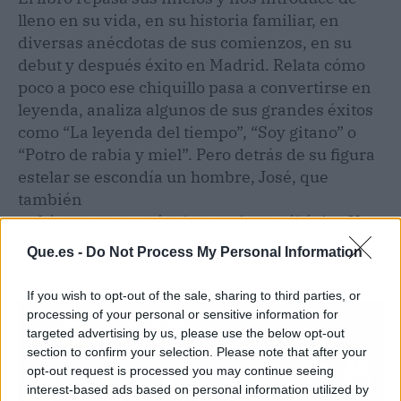
lleno en su vida, en su historia familiar, en
diversas anécdotas de sus comienzos, en su
debut y después éxito en Madrid. Relata cómo
poco a poco ese chiquillo pasa a convertirse en
leyenda, analiza algunos de sus grandes éxitos
como “La leyenda del tiempo”, “Soy gitano” o
“Potro de rabia y miel”. Pero detrás de su figura
estelar se escondía un hombre, José, que
también
sufría, que se sentía abrumado por él éxito. Un
hombre que, en sus propias palabras, “solo
Que.es -
Do Not Process My Personal Information
sabe cantar”.
If you wish to opt-out of the sale, sharing to third parties, or
processing of your personal or sensitive information for
targeted advertising by us, please use the below opt-out
section to confirm your selection. Please note that after your
opt-out request is processed you may continue seeing
interest-based ads based on personal information utilized by