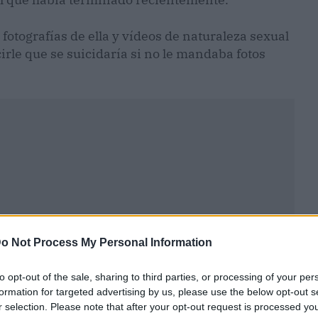
fotografías de ella y vídeos de naturaleza sexual
cirle que se suicidaría si no le mandaba fotos
o Not Process My Personal Information
to opt-out of the sale, sharing to third parties, or processing of your per
formation for targeted advertising by us, please use the below opt-out s
r selection. Please note that after your opt-out request is processed y
ublicidad