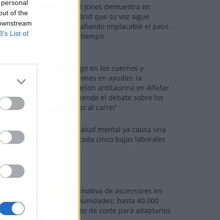
 personal
Tom Jones demuestra en
out of the
Madrid que su voz sigue
 downstream
desafiando implacable el paso
B’s List of
del tiempo
Fuego en los cuernos y
millones en ayudas: la
rebelión antitaurina en Alfafar
enciende el debate sobre los
'bous al carrer'
La salud mental ya causa una
de cada cinco bajas laborales
Normativa de ascensores en
comunidades: hasta 40.000
euros de coste para adaptarlos