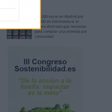
110.000 euros en Madrid por
31.000 en Extremadura: el
dinero ahorrado que necesitas
para comprar una vivienda por
comunidad