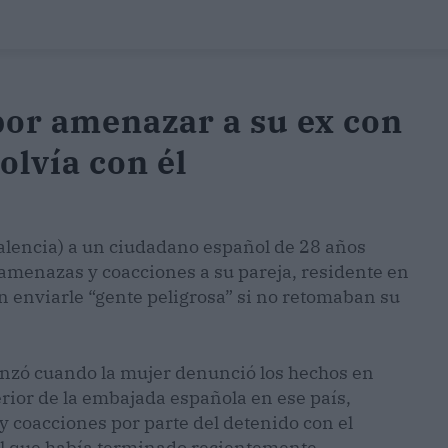
por amenazar a su ex con
olvía con él
Valencia) a un ciudadano español de 28 años
amenazas y coacciones a su pareja, residente en
n enviarle “gente peligrosa” si no retomaban su
enzó cuando la mujer denunció los hechos en
erior de la embajada española en ese país,
 coacciones por parte del detenido con el
al que había terminado recientemente.