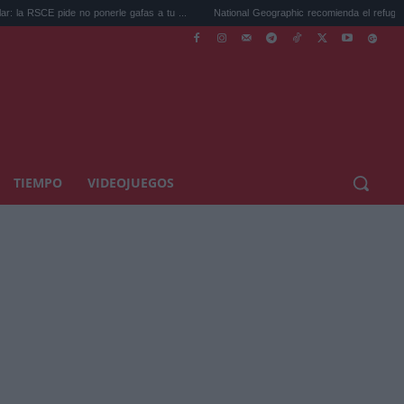
 pide no ponerle gafas a tu ...
National Geographic recomienda el refugio de la in...
TIEMPO
VIDEOJUEGOS