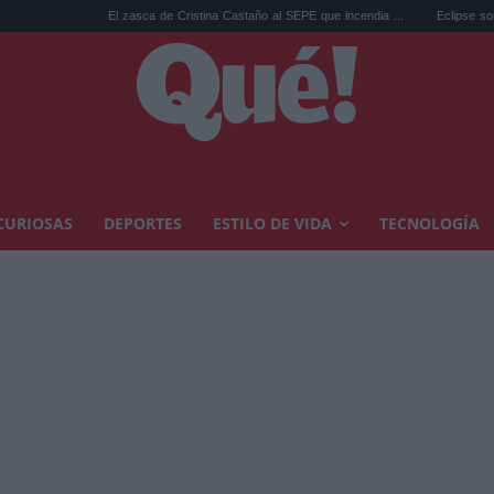
El zasca de Cristina Castaño al SEPE que incendia ...
Eclipse solar: la RSCE
CURIOSAS
DEPORTES
ESTILO DE VIDA
TECNOLOGÍA