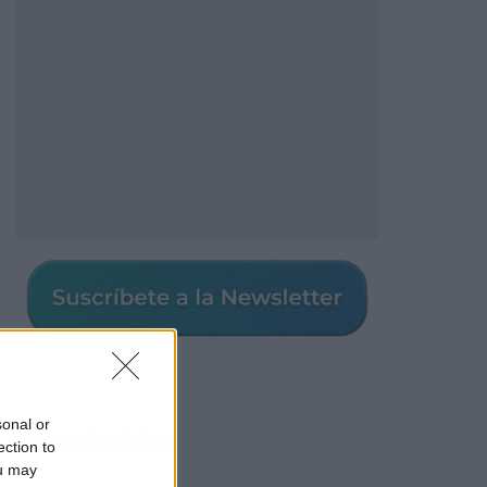
sonal or
Los más vistos
ection to
ou may