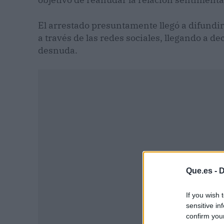
El arrestado presuntamente llegó a difundir 
a través de las redes sociales, llegando a de
desnuda.
Que.es -
D
If you wish 
sensitive in
confirm you
P