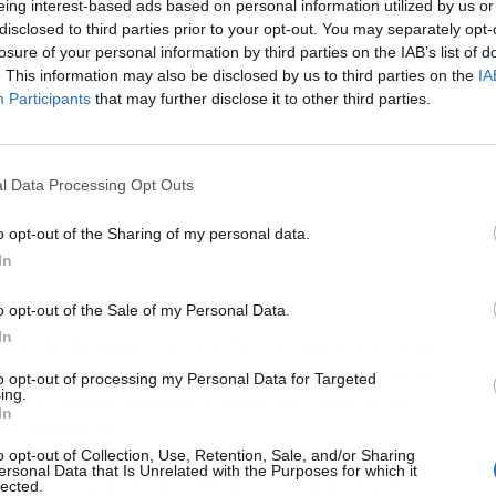
eing interest-based ads based on personal information utilized by us or
disclosed to third parties prior to your opt-out. You may separately opt-
losure of your personal information by third parties on the IAB’s list of
. This information may also be disclosed by us to third parties on the
IA
Participants
that may further disclose it to other third parties.
l Data Processing Opt Outs
o opt-out of the Sharing of my personal data.
In
o opt-out of the Sale of my Personal Data.
In
és de Internet y el hombre se trasladó a vivir a
na relación sentimental. Desde el comienzo, el
to opt-out of processing my Personal Data for Targeted
ing.
to” y “bastante manipulador con constantes
In
e convivencia.
o opt-out of Collection, Use, Retention, Sale, and/or Sharing
ersonal Data that Is Unrelated with the Purposes for which it
resó a España para ver a su familia, lo que fue
lected.