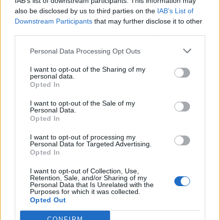
IAB’s list of downstream participants. This information may
also be disclosed by us to third parties on the
IAB’s List of
Utilizar animales con menos de dos años en los siguientes
Downstream Participants
that may further disclose it to other
supuestos: pruebas funcionales y entrenamientos a puerta
third parties.
cerrada con reses de lidia; espectáculos y festejos debidamente
autorizados, y clases prácticas con reses celebradas por
Personal Data Processing Opt Outs
escuelas taurinas autorizadas.
I want to opt-out of the Sharing of my
personal data.
Vender animales de especies exóticas y vender animales antes
Opted In
del destete natural de su especie o si no existen garantías de
que hayan disfrutado del periodo de socialización necesario.
I want to opt-out of the Sale of my
Personal Data.
Mantener animales dentro de un vehículo sin la compañía de
Opted In
una persona.
I want to opt-out of processing my
Usar en animales collares de castigo, así como cualquier otra
Personal Data for Targeted Advertising.
Opted In
herramienta o técnica para su adiestramiento que pueda
causarles dolor o daño.
I want to opt-out of Collection, Use,
Retention, Sale, and/or Sharing of my
Personal Data that Is Unrelated with the
TAMBIÉN SE QUIERE ACABAR CON ESTAS
Purposes for which it was collected.
Opted Out
PRÁCTICAS
CONFIRM