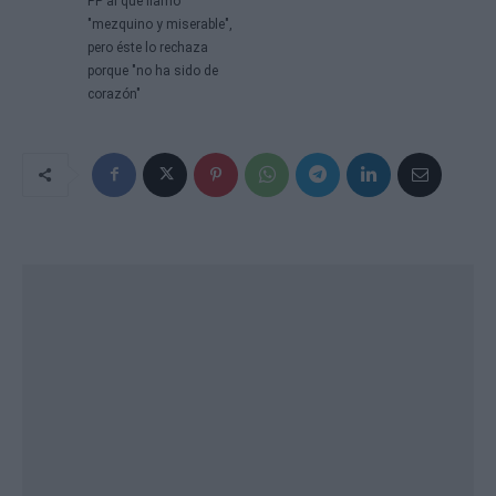
PP al que llamó
"mezquino y miserable",
pero éste lo rechaza
porque "no ha sido de
corazón"