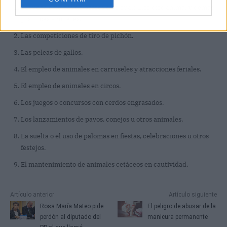
La lucha o peleas de perros o de cualquier otro animal y demás
prácticas similares.
Las competiciones de tiro de pichón.
Las peleas de gallos.
El empleo de animales en carruseles y atracciones feriales.
El empleo de animales en circos.
Los juegos o concursos con cerdos engrasados.
Los lanzamientos de pavos, conejos u otros animales.
La suelta o el uso de palomas en fiestas, celebraciones u otros
festejos.
El mantenimiento de animales cetáceos en cautividad.
Artículo anterior
Artículo siguiente
Rosa María Mateo pide
El peligro de abusar de la
perdón al diputado del
manicura permanente