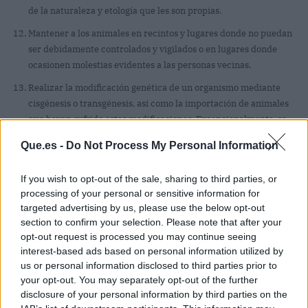
de la naturaleza y etología que les son propias.
Mantener a los animales en recintos y lugares donde no puedan
ser debidamente controlados y vigilados o en lugares donde
ocasionen molestias evidentes a las personas vecinas.
Realizar la modificación genética de un organismo mediante
cisgénesis o transgénesis, así como la importación de animales
que hayan sufrido estas modificaciones. Excepcionalmente, se
permitirán estas modificaciones en caso de necesidad para
Que.es -
Do Not Process My Personal Information
tratamientos médicos, registrando estos casos en una base de
datos de la Administración de la Junta de Andalucía y
If you wish to opt-out of the sale, sharing to third parties, or
garantizando que los animales afectados no podrán
processing of your personal or sensitive information for
reproducirse.
targeted advertising by us, please use the below opt-out
Utilizar animales como reclamo para obtener lucro, valiéndose
section to confirm your selection. Please note that after your
de ellos o imponiéndoles la realización de comportamientos y
opt-out request is processed you may continue seeing
interest-based ads based on personal information utilized by
actitudes ajenas e impropias de su condición.
us or personal information disclosed to third parties prior to
Tener un animal en calidad de animal de compañía si no se
your opt-out. You may separately opt-out of the further
cumplen las obligaciones o si, aun cuando se cumplan esas
disclosure of your personal information by third parties on the
obligaciones, el animal no puede adaptarse a la cautividad.