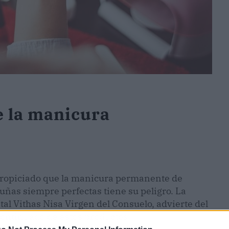
e la manicura
 propiciado que la manicura permanente de
 uñas siempre perfectas tiene su peligro. La
al Vithas Nisa Virgen del Consuelo, advierte del
continuado de estos productos.