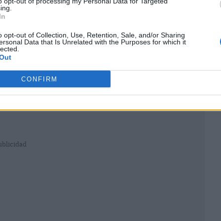
to opt-out of processing my Personal Data for Targeted
ing.
In
o opt-out of Collection, Use, Retention, Sale, and/or Sharing
ersonal Data that Is Unrelated with the Purposes for which it
lected.
Out
CONFIRM
ublicidad