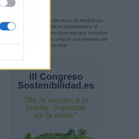
110.000 euros en Madrid por
31.000 en Extremadura: el
dinero ahorrado que necesitas
para comprar una vivienda por
comunidad