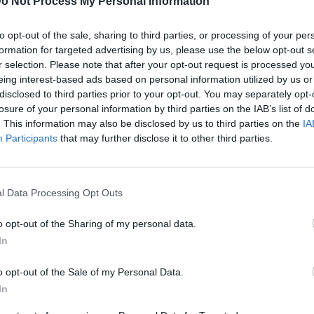
o Not Process My Personal Information
mina ungueal de la uña para dejarla porosa y
sta conseguir la forma que se quiere, y pasadas
to opt-out of the sale, sharing to third parties, or processing of your per
formation for targeted advertising by us, please use the below opt-out s
alte usado por lo que hay que volver a limar. Tal
r selection. Please note that after your opt-out request is processed y
ha perdido dureza y está blanda, al limarla de
eing interest-based ads based on personal information utilized by us or
o la primera capa, sino que se llega a perder por
disclosed to third parties prior to your opt-out. You may separately opt-
a encargada de proteger esta parte del cuerpo”.
losure of your personal information by third parties on the IAB’s list of
 debilita, se fractura frecuentemente y pierde su
. This information may also be disclosed by us to third parties on the
IA
Participants
that may further disclose it to other third parties.
 tipo de esmaltes además puede ocasionar un
ña. “Pueden aumentar la aparición de manchas
l Data Processing Opt Outs
n las manchas blancas, -afirma la doctora
o opt-out of the Sharing of my personal data.
nte la luz solar que aporta la Vitamina D,
In
. Por eso yo recomiendo usar las llamadas uñas
jar que las naturales vuelvan a crecer,
o opt-out of the Sale of my Personal Data.
In