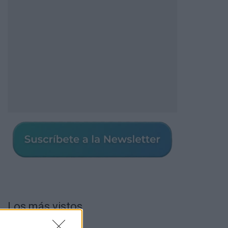
Los más vistos