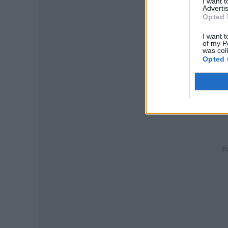
I want 
Advertis
Opted 
I want t
of my P
was col
Opted 
P