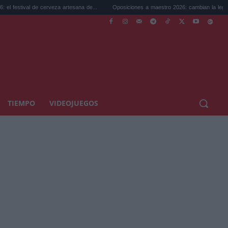
de cerveza artesana de...
Oposiciones a maestro 2026: cambian la legislación...
TIEMPO
VIDEOJUEGOS