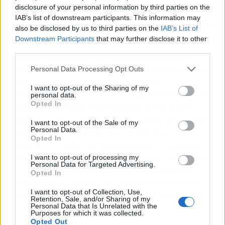
disclosure of your personal information by third parties on the
IAB’s list of downstream participants. This information may
Visitar Altamira en 2026: la cueva,
also be disclosed by us to third parties on the
IAB’s List of
el museo y la réplica
Downstream Participants
that may further disclose it to other
third parties.
Si estás planeando una escapada cultural a
Cantabria, la visita al Museo de Altamira sigue
Personal Data Processing Opt Outs
siendo una de las experiencias más
I want to opt-out of the Sharing of my
recomendables.
La cueva original solo abre en
personal data.
Opted In
condiciones muy restringidas y con aforo
mínimo
, pero la Neocueva —una reproducción
I want to opt-out of the Sale of my
Personal Data.
fidelísima de la sala de los polícromos— está
Opted In
abierta al público de forma regular y permite
admirar cada detalle de las pinturas sin poner
I want to opt-out of processing my
Personal Data for Targeted Advertising.
en riesgo el original. Para conocer horarios
Opted In
actualizados, tarifas y el sistema de reservas, lo
I want to opt-out of Collection, Use,
mejor es consultar directamente
la web oficial
Retention, Sale, and/or Sharing of my
del museo
.
Personal Data that Is Unrelated with the
Purposes for which it was collected.
Opted Out