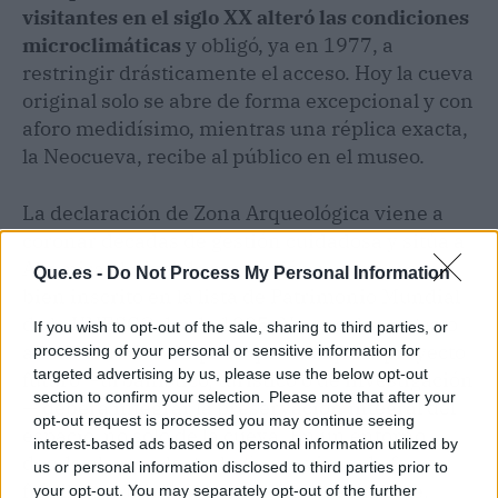
visitantes en el siglo XX alteró las condiciones
microclimáticas
y obligó, ya en 1977, a
restringir drásticamente el acceso. Hoy la cueva
original solo se abre de forma excepcional y con
aforo medidísimo, mientras una réplica exacta,
la Neocueva, recibe al público en el museo.
La declaración de Zona Arqueológica viene a
coronar décadas de gestión cuidadosa y sitúa a
Altamira al nivel de protección que merece un
Que.es -
Do Not Process My Personal Information
bien inscrito en la lista de Patrimonio Mundial
de la UNESCO desde 1985. No es solo un gesto
If you wish to opt-out of the sale, sharing to third parties, or
administrativo: implica que cualquier proyecto
processing of your personal or sensitive information for
targeted advertising by us, please use the below opt-out
futuro —urbanístico, turístico o de investigación
section to confirm your selection. Please note that after your
— deberá integrar la preservación integral del
opt-out request is processed you may continue seeing
espacio, no solo de la cueva. En un entorno
interest-based ads based on personal information utilized by
donde el arte y la geología conviven de forma
us or personal information disclosed to third parties prior to
frágil, este blindaje resulta imprescindible.
your opt-out. You may separately opt-out of the further