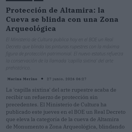
Protección de Altamira: la
Cueva se blinda con una Zona
Arqueológica
El Ministerio de Cultura publica hoy en el BOE un Real
Decreto que blinda las pinturas rupestres con la máxima
figura de protección patrimonial. El nuevo estatus refuerza
la conservación de la llamada 'capilla sixtina' del arte
prehistórico.
27 junio, 2026 06:27
Marina Merino
La 'capilla sixtina' del arte rupestre acaba de
recibir un refuerzo de protección sin
precedentes. El Ministerio de Cultura ha
publicado este jueves en el BOE un Real Decreto
que eleva la categoría de la cueva de Altamira
de Monumento a Zona Arqueológica, blindando