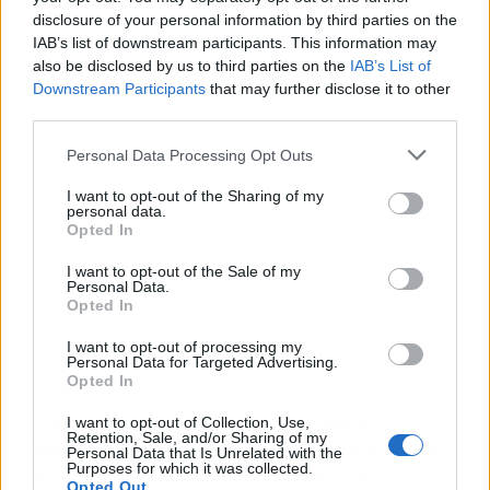
disclosure of your personal information by third parties on the
IAB’s list of downstream participants. This information may
also be disclosed by us to third parties on the
IAB’s List of
Publicidad
Downstream Participants
that may further disclose it to other
third parties.
Personal Data Processing Opt Outs
I want to opt-out of the Sharing of my
personal data.
Opted In
I want to opt-out of the Sale of my
Personal Data.
Opted In
I want to opt-out of processing my
Personal Data for Targeted Advertising.
Opted In
El desafío es enorme. Con esta última
I want to opt-out of Collection, Use,
Retention, Sale, and/or Sharing of my
operación, el FIS ha destinado 27 millones en
Personal Data that Is Unrelated with the
Purposes for which it was collected.
cinco intervenciones. Cifras que, aunque
Opted Out