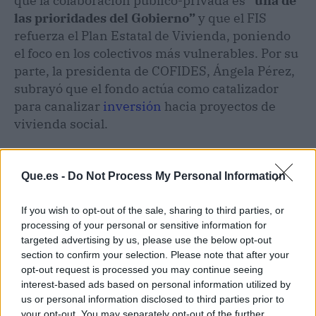
que la colaboración público-privada es
“una de
las prioridades del Gobierno”
y que el FIS
refuerza el Plan Estatal de Vivienda, poniendo
el foco en los colectivos más vulnerables. Por su
parte, la presidenta de COFIDES, Ángela Pérez,
subrayó que el fondo actúa como catalizador
para canalizar
inversión
hacia proyectos de
vivienda social.
Que.es -
Do Not Process My Personal Information
If you wish to opt-out of the sale, sharing to third parties, or
processing of your personal or sensitive information for
targeted advertising by us, please use the below opt-out
section to confirm your selection. Please note that after your
opt-out request is processed you may continue seeing
interest-based ads based on personal information utilized by
us or personal information disclosed to third parties prior to
your opt-out. You may separately opt-out of the further