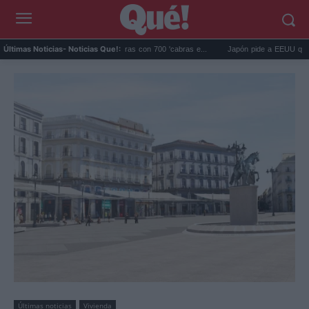
ápagos eliminó 140.000 cabras con 700 'cabras e...
Japón pide a EEUU que deje de 
Últimas Noticias
- Noticias Que!:
Últimas noticias
Vivienda