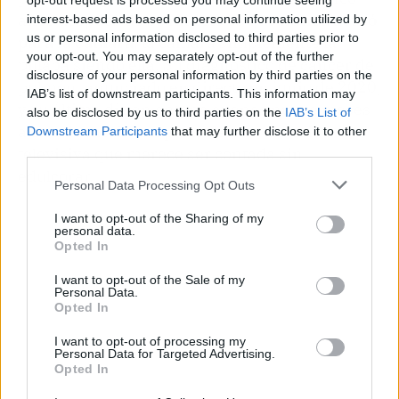
opt-out request is processed you may continue seeing
años después de su muerte es que
nunca actuó
interest-based ads based on personal information utilized by
us or personal information disclosed to third parties prior to
para la cámara
: la cámara simplemente la
your opt-out. You may separately opt-out of the further
pillaba siendo ella. Su diagnostico de cáncer de
disclosure of your personal information by third parties on the
pulmón, anunciado en directo en junio de 2020,
IAB’s list of downstream participants. This information may
y su último día en antena apenas nueve meses
also be disclosed by us to third parties on the
IAB’s List of
antes de morir son parte de una historia
Downstream Participants
that may further disclose it to other
third parties.
televisiva que merece ser contada sin
edulcorar.
Personal Data Processing Opt Outs
I want to opt-out of the Sharing of my
personal data.
Opted In
I want to opt-out of the Sale of my
Personal Data.
Opted In
I want to opt-out of processing my
Personal Data for Targeted Advertising.
Opted In