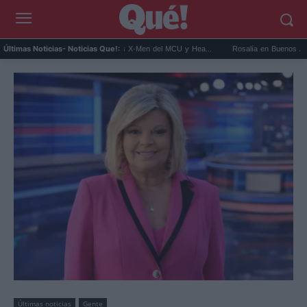
Connor será Cíclope en los X-Men del MCU y Hea...
Rosalía en Buenos Aires: detiene 
Últimas Noticias
- Noticias Que!:
Últimas noticias
Gente