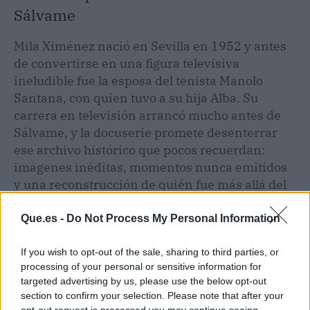
Sálvame
Mila Ximénez nació en Sevilla en 1952 y antes
de convertirse en una figura televisiva
ineludible fue la esposa del tenista Manolo
Santana, con quien tuvo a su hija Alba. Su
carrera en televisión arrancó mucho antes de
Sálvame, y la docuserie promete desenterrar
ese archivo histórico que pocos recuerdan:
imágenes inéditas, momentos nunca emitidos
y una reconstrucción de quién fue más allá del
plató.
Que.es -
Do Not Process My Personal Information
El legado de una personalidad sin
If you wish to opt-out of the sale, sharing to third parties, or
filtros
processing of your personal or sensitive information for
targeted advertising by us, please use the below opt-out
Lo que convierte a Mila Ximénez en un
section to confirm your selection. Please note that after your
personaje que sigue generando debate cinco